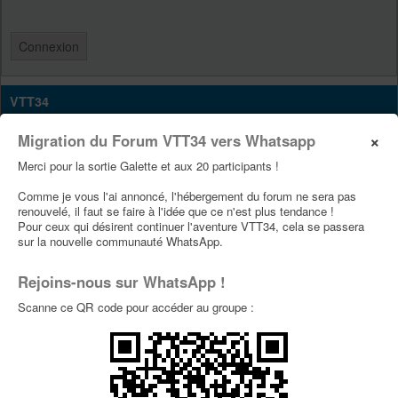
VTT34
Site Vtt34
×
Migration du Forum VTT34 vers Whatsapp
Page Facebook Vtt34
Merci pour la sortie Galette et aux 20 participants !
Page Youtube Vtt34
Comme je vous l'ai annoncé, l'hébergement du forum ne sera pas
renouvelé, il faut se faire à l'idée que ce n'est plus tendance !
Pour ceux qui désirent continuer l'aventure VTT34, cela se passera
PUBLICITÉS
sur la nouvelle communauté WhatsApp.
Rejoins-nous sur WhatsApp !
Scanne ce QR code pour accéder au groupe :