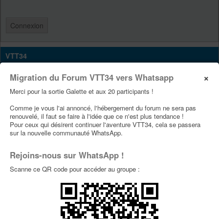
VTT34
Site Vtt34
×
Migration du Forum VTT34 vers Whatsapp
Page Facebook Vtt34
Merci pour la sortie Galette et aux 20 participants !
Page Youtube Vtt34
Comme je vous l'ai annoncé, l'hébergement du forum ne sera pas
renouvelé, il faut se faire à l'idée que ce n'est plus tendance !
Pour ceux qui désirent continuer l'aventure VTT34, cela se passera
PUBLICITÉS
sur la nouvelle communauté WhatsApp.
Rejoins-nous sur WhatsApp !
Scanne ce QR code pour accéder au groupe :