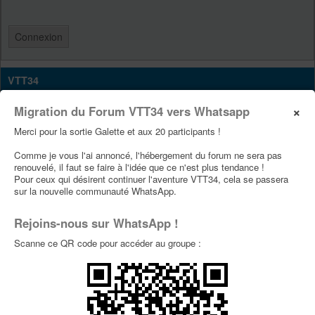
VTT34
Site Vtt34
×
Migration du Forum VTT34 vers Whatsapp
Page Facebook Vtt34
Merci pour la sortie Galette et aux 20 participants !
Page Youtube Vtt34
Comme je vous l'ai annoncé, l'hébergement du forum ne sera pas
renouvelé, il faut se faire à l'idée que ce n'est plus tendance !
Pour ceux qui désirent continuer l'aventure VTT34, cela se passera
PUBLICITÉS
sur la nouvelle communauté WhatsApp.
Rejoins-nous sur WhatsApp !
Scanne ce QR code pour accéder au groupe :