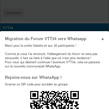
VTT34
Site Vtt34
×
Migration du Forum VTT34 vers Whatsapp
Page Facebook Vtt34
Merci pour la sortie Galette et aux 20 participants !
Page Youtube Vtt34
Comme je vous l'ai annoncé, l'hébergement du forum ne sera pas
renouvelé, il faut se faire à l'idée que ce n'est plus tendance !
Pour ceux qui désirent continuer l'aventure VTT34, cela se passera
PUBLICITÉS
sur la nouvelle communauté WhatsApp.
Rejoins-nous sur WhatsApp !
Scanne ce QR code pour accéder au groupe :