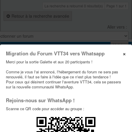
La recherche a retourné 0 résultat(s)
Page
1
sur
1
Retour à la recherche avancée
Aller vers :
VTT34
×
Migration du Forum VTT34 vers Whatsapp
Site Vtt34
Merci pour la sortie Galette et aux 20 participants !
Page Facebook Vtt34
Comme je vous l'ai annoncé, l'hébergement du forum ne sera pas
Page Youtube Vtt34
renouvelé, il faut se faire à l'idée que ce n'est plus tendance !
Pour ceux qui désirent continuer l'aventure VTT34, cela se passera
sur la nouvelle communauté WhatsApp.
PUBLICITÉS
Rejoins-nous sur WhatsApp !
Scanne ce QR code pour accéder au groupe :