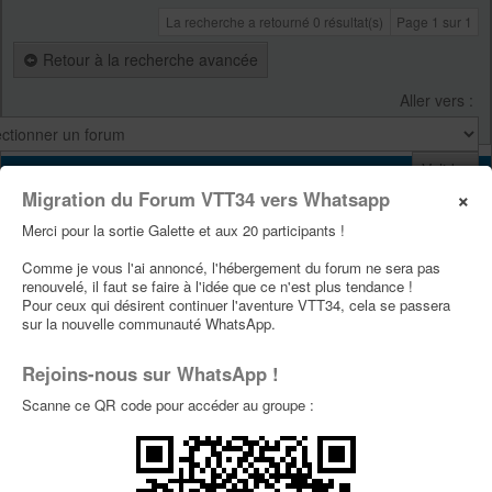
La recherche a retourné 0 résultat(s)
Page
1
sur
1
Retour à la recherche avancée
Aller vers :
VTT34
×
Migration du Forum VTT34 vers Whatsapp
Site Vtt34
Merci pour la sortie Galette et aux 20 participants !
Page Facebook Vtt34
Comme je vous l'ai annoncé, l'hébergement du forum ne sera pas
Page Youtube Vtt34
renouvelé, il faut se faire à l'idée que ce n'est plus tendance !
Pour ceux qui désirent continuer l'aventure VTT34, cela se passera
sur la nouvelle communauté WhatsApp.
PUBLICITÉS
Rejoins-nous sur WhatsApp !
Scanne ce QR code pour accéder au groupe :