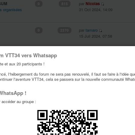
SSUM
par
Nicolas
0
815
 organisées
31 Oct 2024, 14:09
par
tamaro
0
2370
15 Juil 2024, 07:58
l occitanie
par
scratchair8
0
2937
um VTT34 vers Whatsapp
nées
17 Juin 2024, 10:01
te et aux 20 participants !
é, l'hébergement du forum ne sera pas renouvelé, il faut se faire à l'idée qu
par
antho34560
0
2855
ontinuer l'aventure VTT34, cela se passera sur la nouvelle communauté Wha
 Typées
15 Juin 2024, 08:21
 WhatsApp !
accéder au groupe :
par
Fraja34
0
7983
ces détachées
30 Mai 2024, 12:41
par
Fraja34
0
2743
ces détachées
07 Mai 2024, 09:55