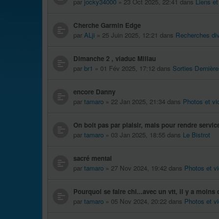
par
jocky34000
» 23 Oct 2025, 22:41 dans
Liens et
Cherche Garmin Edge
par
ALji
» 25 Juin 2025, 12:21 dans
Recherches di
Dimanche 2 , viaduc Millau
par
br1
» 01 Fév 2025, 17:12 dans
Sorties Dernièr
encore Danny
par
tamaro
» 22 Jan 2025, 21:34 dans
Photos et vi
On boit pas par plaisir, mais pour rendre servic
par
tamaro
» 03 Jan 2025, 18:55 dans
Le Bistrot
sacré mental
par
tamaro
» 27 Nov 2024, 19:42 dans
Photos et v
Pourquoi se faire chi...avec un vtt, il y a moins 
par
tamaro
» 05 Nov 2024, 20:22 dans
Photos et v