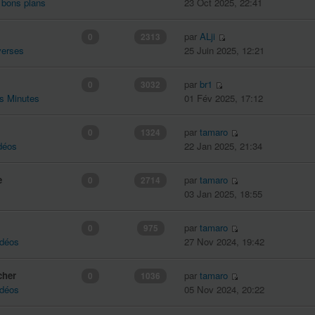
 bons plans
23 Oct 2025, 22:41
par
ALji
0
2313
verses
25 Juin 2025, 12:21
par
br1
0
3032
es Minutes
01 Fév 2025, 17:12
par
tamaro
0
1324
déos
22 Jan 2025, 21:34
e
par
tamaro
0
2714
03 Jan 2025, 18:55
par
tamaro
0
975
idéos
27 Nov 2024, 19:42
cher
par
tamaro
0
1036
idéos
05 Nov 2024, 20:22