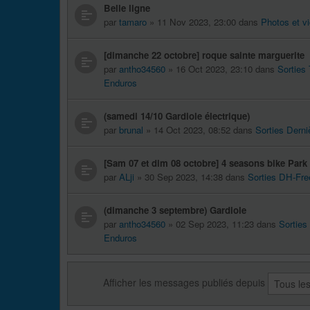
Belle ligne
par
tamaro
» 11 Nov 2023, 23:00 dans
Photos et v
[dimanche 22 octobre] roque sainte marguerite
par
antho34560
» 16 Oct 2023, 23:10 dans
Sorties
Enduros
(samedi 14/10 Gardiole électrique)
par
brunal
» 14 Oct 2023, 08:52 dans
Sorties Derni
[Sam 07 et dim 08 octobre] 4 seasons bike Par
par
ALji
» 30 Sep 2023, 14:38 dans
Sorties DH-Fre
(dimanche 3 septembre) Gardiole
par
antho34560
» 02 Sep 2023, 11:23 dans
Sorties
Enduros
Afficher les messages publiés depuis