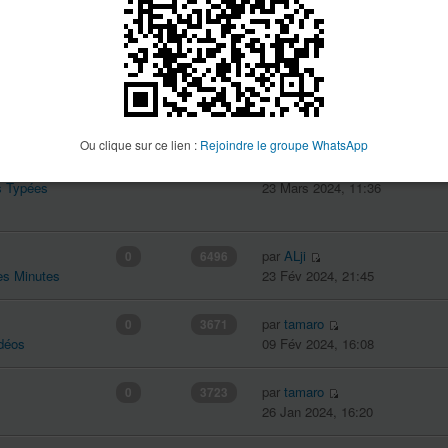
par
SuperSouris
0
4766
ation
26 Avr 2024, 16:31
par
ALji
0
3056
s Enduros
31 Mars 2024, 16:59
Ou clique sur ce lien :
Rejoindre le groupe WhatsApp
par
antho34560
0
3873
s Typées
23 Mars 2024, 11:36
par
ALji
0
6496
es Minutes
23 Fév 2024, 21:45
par
tamaro
0
3671
idéos
09 Fév 2024, 16:08
par
tamaro
0
3723
26 Jan 2024, 16:20