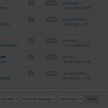
par
tamaro
0
3663
idéos
11 Nov 2023, 23:00
par
antho34560
0
3647
 Typées
16 Oct 2023, 23:10
par
brunal
0
4137
ères Minutes
14 Oct 2023, 08:52
k Jam
par
ALji
0
4149
eride
30 Sep 2023, 14:38
par
antho34560
0
5179
 Typées
02 Sep 2023, 11:23