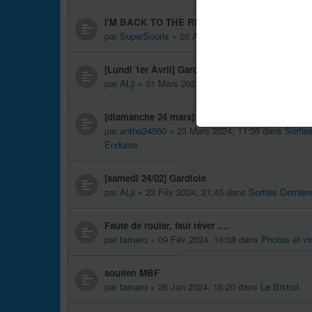
I'M BACK TO THE RIDE
par
SuperSouris
» 26 Avr 2024, 16:31 dans
Présent
[Lundi 1er Avril] Gardiole
par
ALji
» 31 Mars 2024, 16:59 dans
Sorties Typée
[diamanche 24 mars] gardiole
par
antho34560
» 23 Mars 2024, 11:36 dans
Sortie
Enduros
[samedi 24/02] Gardiole
par
ALji
» 23 Fév 2024, 21:45 dans
Sorties Dernièr
Faute de rouler, faut rêver ....
par
tamaro
» 09 Fév 2024, 16:08 dans
Photos et v
soutien MBF
par
tamaro
» 26 Jan 2024, 16:20 dans
Le Bistrot