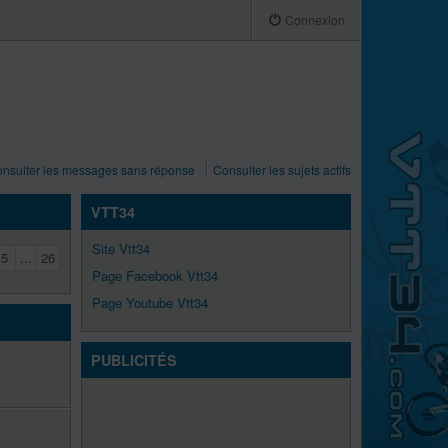
Connexion
nsulter les messages sans réponse
Consulter les sujets actifs
VTT34
Site Vtt34
5
...
26
Page Facebook Vtt34
Page Youtube Vtt34
PUBLICITÉS