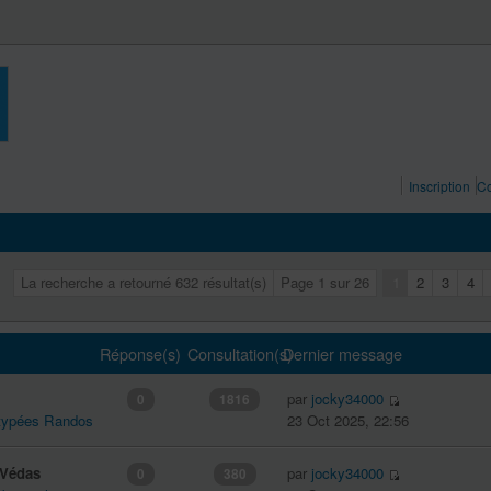
Inscription
Co
La recherche a retourné 632 résultat(s)
Page
1
sur
26
1
2
3
4
Réponse(s)
Consultation(s)
Dernier message
par
jocky34000
0
1816
 typées Randos
23 Oct 2025, 22:56
-Védas
par
jocky34000
0
380