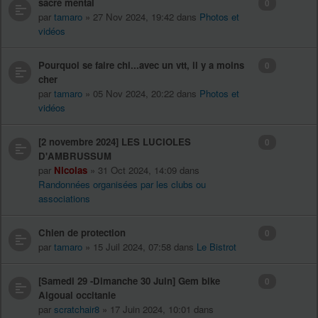
sacré mental
0
par
tamaro
» 27 Nov 2024, 19:42 dans
Photos et
vidéos
Pourquoi se faire chi...avec un vtt, il y a moins
0
cher
par
tamaro
» 05 Nov 2024, 20:22 dans
Photos et
vidéos
[2 novembre 2024] LES LUCIOLES
0
D'AMBRUSSUM
par
Nicolas
» 31 Oct 2024, 14:09 dans
Randonnées organisées par les clubs ou
associations
Chien de protection
0
par
tamaro
» 15 Juil 2024, 07:58 dans
Le Bistrot
[Samedi 29 -Dimanche 30 Juin] Gem bike
0
Aigoual occitanie
par
scratchair8
» 17 Juin 2024, 10:01 dans