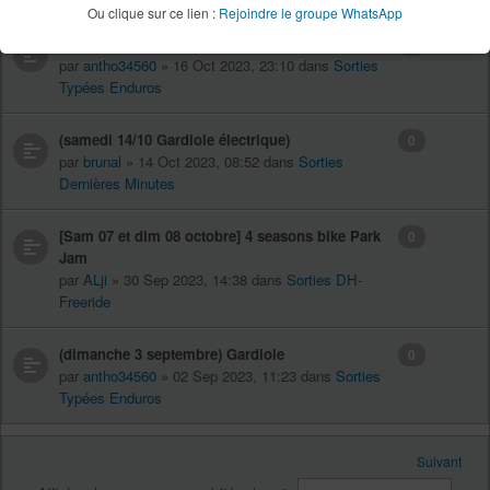
Ou clique sur ce lien :
Rejoindre le groupe WhatsApp
[dimanche 22 octobre] roque sainte marguerite
0
par
antho34560
» 16 Oct 2023, 23:10 dans
Sorties
Typées Enduros
(samedi 14/10 Gardiole électrique)
0
par
brunal
» 14 Oct 2023, 08:52 dans
Sorties
Dernières Minutes
[Sam 07 et dim 08 octobre] 4 seasons bike Park
0
Jam
par
ALji
» 30 Sep 2023, 14:38 dans
Sorties DH-
Freeride
(dimanche 3 septembre) Gardiole
0
par
antho34560
» 02 Sep 2023, 11:23 dans
Sorties
Typées Enduros
Suivant