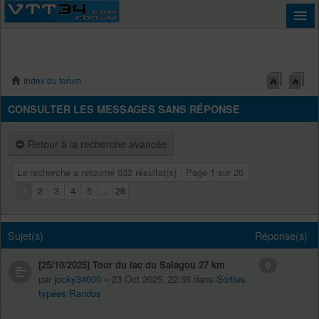
Index du forum
Connexion
CONSULTER LES MESSAGES SANS RÉPONSE
Retour à la recherche avancée
La recherche a retourné 632 résultat(s)
Page
1
sur
26
1
2
3
4
5
...
26
Sujet(s)
Réponse(s)
[25/10/2025] Tour du lac du Salagou 27 km
0
par
jocky34000
» 23 Oct 2025, 22:56 dans
Sorties
typées Randos