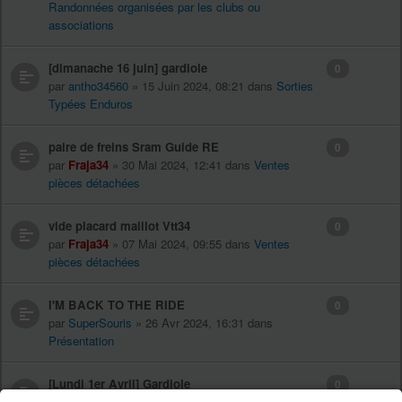
Randonnées organisées par les clubs ou
associations
[dimanache 16 juin] gardiole
0
par
antho34560
» 15 Juin 2024, 08:21 dans
Sorties
Typées Enduros
paire de freins Sram Guide RE
0
par
Fraja34
» 30 Mai 2024, 12:41 dans
Ventes
pièces détachées
vide placard maillot Vtt34
0
par
Fraja34
» 07 Mai 2024, 09:55 dans
Ventes
pièces détachées
I'M BACK TO THE RIDE
0
par
SuperSouris
» 26 Avr 2024, 16:31 dans
Présentation
[Lundi 1er Avril] Gardiole
0
par
ALji
» 31 Mars 2024, 16:59 dans
Sorties Typées