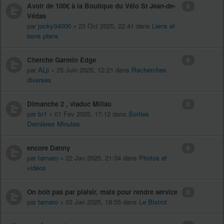
Avoir de 100€ à la Boutique du Vélo St Jean-de-
0
Védas
par
jocky34000
» 23 Oct 2025, 22:41 dans
Liens et
bons plans
Cherche Garmin Edge
0
par
ALji
» 25 Juin 2025, 12:21 dans
Recherches
diverses
Dimanche 2 , viaduc Millau
0
par
br1
» 01 Fév 2025, 17:12 dans
Sorties
Dernières Minutes
encore Danny
0
par
tamaro
» 22 Jan 2025, 21:34 dans
Photos et
vidéos
On boit pas par plaisir, mais pour rendre service
0
par
tamaro
» 03 Jan 2025, 18:55 dans
Le Bistrot