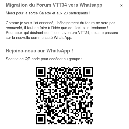
×
Migration du Forum VTT34 vers Whatsapp
Enduros
Merci pour la sortie Galette et aux 20 participants !
[diamanche 24 mars] gardiole
0
Comme je vous l'ai annoncé, l'hébergement du forum ne sera pas
par
antho34560
» 23 Mars 2024, 11:36 dans
Sorties
renouvelé, il faut se faire à l'idée que ce n'est plus tendance !
Typées Enduros
Pour ceux qui désirent continuer l'aventure VTT34, cela se passera
sur la nouvelle communauté WhatsApp.
[samedi 24/02] Gardiole
0
Rejoins-nous sur WhatsApp !
par
ALji
» 23 Fév 2024, 21:45 dans
Sorties
Dernières Minutes
Scanne ce QR code pour accéder au groupe :
Faute de rouler, faut rêver ....
0
par
tamaro
» 09 Fév 2024, 16:08 dans
Photos et
vidéos
soutien MBF
0
par
tamaro
» 26 Jan 2024, 16:20 dans
Le Bistrot
Belle ligne
0
par
tamaro
» 11 Nov 2023, 23:00 dans
Photos et
vidéos