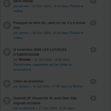
sacré mental
0
par
tamaro
» 27 Nov 2024, 19:42 dans
Photos et
vidéos
Pourquoi se faire chi...avec un vtt, il y a moins
0
cher
par
tamaro
» 05 Nov 2024, 20:22 dans
Photos et
vidéos
[2 novembre 2024] LES LUCIOLES
0
D'AMBRUSSUM
par
Nicolas
» 31 Oct 2024, 14:09 dans
Randonnées organisées par les clubs ou
associations
Chien de protection
0
par
tamaro
» 15 Juil 2024, 07:58 dans
Le Bistrot
[Samedi 29 -Dimanche 30 Juin] Gem bike
0
Aigoual occitanie
par
scratchair8
» 17 Juin 2024, 10:01 dans