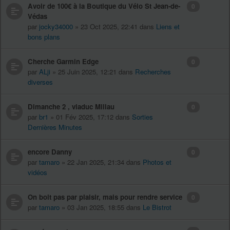
Avoir de 100€ à la Boutique du Vélo St Jean-de-
0
Védas
par
jocky34000
» 23 Oct 2025, 22:41 dans
Liens et
bons plans
Cherche Garmin Edge
0
par
ALji
» 25 Juin 2025, 12:21 dans
Recherches
diverses
Dimanche 2 , viaduc Millau
0
par
br1
» 01 Fév 2025, 17:12 dans
Sorties
Dernières Minutes
encore Danny
0
par
tamaro
» 22 Jan 2025, 21:34 dans
Photos et
vidéos
On boit pas par plaisir, mais pour rendre service
0
par
tamaro
» 03 Jan 2025, 18:55 dans
Le Bistrot