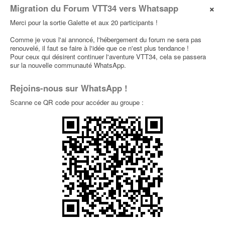
×
Migration du Forum VTT34 vers Whatsapp
Enduros
Merci pour la sortie Galette et aux 20 participants !
[diamanche 24 mars] gardiole
0
Comme je vous l'ai annoncé, l'hébergement du forum ne sera pas
par
antho34560
» 23 Mars 2024, 11:36 dans
Sorties
renouvelé, il faut se faire à l'idée que ce n'est plus tendance !
Typées Enduros
Pour ceux qui désirent continuer l'aventure VTT34, cela se passera
sur la nouvelle communauté WhatsApp.
[samedi 24/02] Gardiole
0
Rejoins-nous sur WhatsApp !
par
ALji
» 23 Fév 2024, 21:45 dans
Sorties
Dernières Minutes
Scanne ce QR code pour accéder au groupe :
Faute de rouler, faut rêver ....
0
par
tamaro
» 09 Fév 2024, 16:08 dans
Photos et
vidéos
soutien MBF
0
par
tamaro
» 26 Jan 2024, 16:20 dans
Le Bistrot
Belle ligne
0
par
tamaro
» 11 Nov 2023, 23:00 dans
Photos et
vidéos