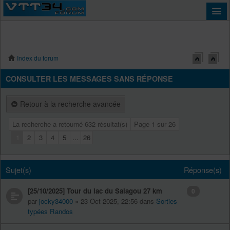
Index du forum
Connexion
CONSULTER LES MESSAGES SANS RÉPONSE
Retour à la recherche avancée
La recherche a retourné 632 résultat(s)
Page
1
sur
26
1
2
3
4
5
...
26
Sujet(s)
Réponse(s)
[25/10/2025] Tour du lac du Salagou 27 km
0
par
jocky34000
» 23 Oct 2025, 22:56 dans
Sorties
typées Randos