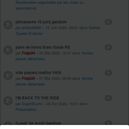
Randonnées organisées par les clubs ou
associations
[dimanache 16 juin] gardiole
0
par
antho34560
» 15 Juin 2024, 08:21 dans
Sorties
Typées Enduros
paire de freins Sram Guide RE
0
par
Fraja34
» 30 Mai 2024, 12:41 dans
Ventes
pièces détachées
vide placard maillot Vtt34
0
par
Fraja34
» 07 Mai 2024, 09:55 dans
Ventes
pièces détachées
I'M BACK TO THE RIDE
0
par
SuperSouris
» 26 Avr 2024, 16:31 dans
Présentation
[Lundi 1er Avril] Gardiole
0
par
ALji
» 31 Mars 2024, 16:59 dans
Sorties Typées