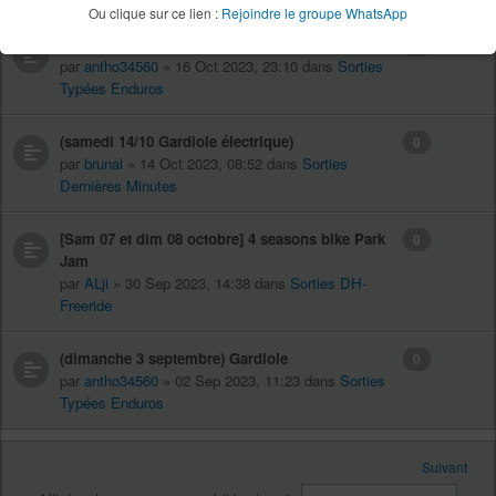
Ou clique sur ce lien :
Rejoindre le groupe WhatsApp
[dimanche 22 octobre] roque sainte marguerite
0
par
antho34560
» 16 Oct 2023, 23:10 dans
Sorties
Typées Enduros
(samedi 14/10 Gardiole électrique)
0
par
brunal
» 14 Oct 2023, 08:52 dans
Sorties
Dernières Minutes
[Sam 07 et dim 08 octobre] 4 seasons bike Park
0
Jam
par
ALji
» 30 Sep 2023, 14:38 dans
Sorties DH-
Freeride
(dimanche 3 septembre) Gardiole
0
par
antho34560
» 02 Sep 2023, 11:23 dans
Sorties
Typées Enduros
Suivant