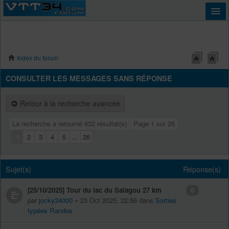
Index du forum
Connexion
CONSULTER LES MESSAGES SANS RÉPONSE
Retour à la recherche avancée
La recherche a retourné 632 résultat(s)
Page
1
sur
26
1
2
3
4
5
...
26
Sujet(s)
Réponse(s)
[25/10/2025] Tour du lac du Salagou 27 km
0
par
jocky34000
» 23 Oct 2025, 22:56 dans
Sorties
typées Randos