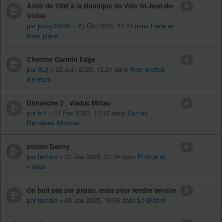
Avoir de 100€ à la Boutique du Vélo St Jean-de-
0
Védas
par
jocky34000
» 23 Oct 2025, 22:41 dans
Liens et
bons plans
Cherche Garmin Edge
0
par
ALji
» 25 Juin 2025, 12:21 dans
Recherches
diverses
Dimanche 2 , viaduc Millau
0
par
br1
» 01 Fév 2025, 17:12 dans
Sorties
Dernières Minutes
encore Danny
0
par
tamaro
» 22 Jan 2025, 21:34 dans
Photos et
vidéos
On boit pas par plaisir, mais pour rendre service
0
par
tamaro
» 03 Jan 2025, 18:55 dans
Le Bistrot