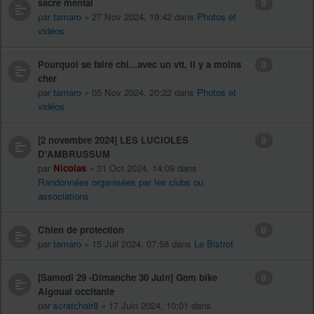
sacré mental
0
par
tamaro
» 27 Nov 2024, 19:42 dans
Photos et
vidéos
Pourquoi se faire chi...avec un vtt, il y a moins
0
cher
par
tamaro
» 05 Nov 2024, 20:22 dans
Photos et
vidéos
[2 novembre 2024] LES LUCIOLES
0
D'AMBRUSSUM
par
Nicolas
» 31 Oct 2024, 14:09 dans
Randonnées organisées par les clubs ou
associations
Chien de protection
0
par
tamaro
» 15 Juil 2024, 07:58 dans
Le Bistrot
[Samedi 29 -Dimanche 30 Juin] Gem bike
0
Aigoual occitanie
par
scratchair8
» 17 Juin 2024, 10:01 dans