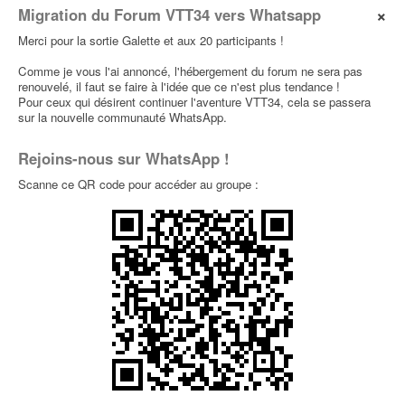
×
Migration du Forum VTT34 vers Whatsapp
Enduros
Merci pour la sortie Galette et aux 20 participants !
[diamanche 24 mars] gardiole
0
Comme je vous l'ai annoncé, l'hébergement du forum ne sera pas
par
antho34560
» 23 Mars 2024, 11:36 dans
Sorties
renouvelé, il faut se faire à l'idée que ce n'est plus tendance !
Typées Enduros
Pour ceux qui désirent continuer l'aventure VTT34, cela se passera
sur la nouvelle communauté WhatsApp.
[samedi 24/02] Gardiole
0
Rejoins-nous sur WhatsApp !
par
ALji
» 23 Fév 2024, 21:45 dans
Sorties
Dernières Minutes
Scanne ce QR code pour accéder au groupe :
Faute de rouler, faut rêver ....
0
par
tamaro
» 09 Fév 2024, 16:08 dans
Photos et
vidéos
soutien MBF
0
par
tamaro
» 26 Jan 2024, 16:20 dans
Le Bistrot
Belle ligne
0
par
tamaro
» 11 Nov 2023, 23:00 dans
Photos et
vidéos