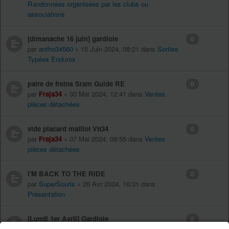
Randonnées organisées par les clubs ou
associations
[dimanache 16 juin] gardiole
0
par
antho34560
» 15 Juin 2024, 08:21 dans
Sorties
Typées Enduros
paire de freins Sram Guide RE
0
par
Fraja34
» 30 Mai 2024, 12:41 dans
Ventes
pièces détachées
vide placard maillot Vtt34
0
par
Fraja34
» 07 Mai 2024, 09:55 dans
Ventes
pièces détachées
I'M BACK TO THE RIDE
0
par
SuperSouris
» 26 Avr 2024, 16:31 dans
Présentation
[Lundi 1er Avril] Gardiole
0
par
ALji
» 31 Mars 2024, 16:59 dans
Sorties Typées