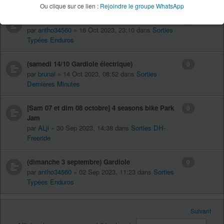
Ou clique sur ce lien :
Rejoindre le groupe WhatsApp
[dimanche 22 octobre] roque sainte marguerite
0
par
antho34560
» 16 Oct 2023, 23:10 dans
Sorties
Typées Enduros
(samedi 14/10 Gardiole électrique)
0
par
brunal
» 14 Oct 2023, 08:52 dans
Sorties
Dernières Minutes
[Sam 07 et dim 08 octobre] 4 seasons bike Park
0
Jam
par
ALji
» 30 Sep 2023, 14:38 dans
Sorties DH-
Freeride
(dimanche 3 septembre) Gardiole
0
par
antho34560
» 02 Sep 2023, 11:23 dans
Sorties
Typées Enduros
Suivant