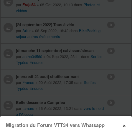
par
Fraja34
» 05 Oct 2022, 10:13 dans
Photos et
vidéos
[24 septembre 2022] Tous à vélo
0
par
Artur
» 08 Sep 2022, 16:42 dans
BikePacking,
séjour autres évènements
[dimanche 11 septembre] calvisson/sinsan
0
par
antho34560
» 04 Sep 2022, 23:11 dans
Sorties
Typées Enduros
[mercredi 24 aout] shuttle sur nant
0
par
France
» 20 Août 2022, 17:35 dans
Sorties
Typées Enduros
Belle descente à Camprieu
0
par
tamaro
» 16 Août 2022, 13:21 dans
vers le nord
à l'Aigoual
×
Migration du Forum VTT34 vers Whatsapp
Poignées Oury
0