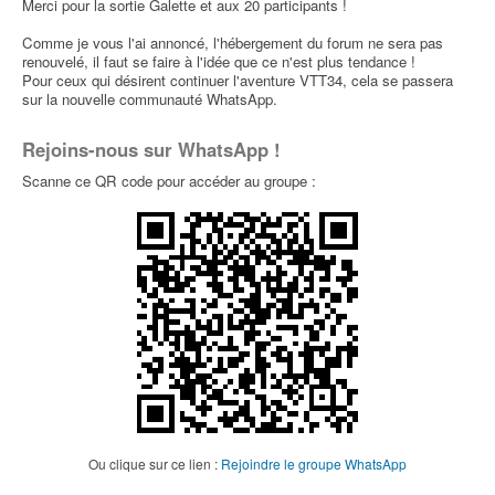
Merci pour la sortie Galette et aux 20 participants !
par
lesteph
» 22 Juin 2022, 10:57 dans
Ventes
pièces détachées
Comme je vous l'ai annoncé, l'hébergement du forum ne sera pas
renouvelé, il faut se faire à l'idée que ce n'est plus tendance !
Pour ceux qui désirent continuer l'aventure VTT34, cela se passera
Vendu Giant Trance E 3 Pro de Michelle
0
sur la nouvelle communauté WhatsApp.
par
Fraja34
» 21 Juin 2022, 13:59 dans
Ventes VTT
Rejoins-nous sur WhatsApp !
[dimanche 5 juin] Gardiole
0
Scanne ce QR code pour accéder au groupe :
par
France
» 04 Juin 2022, 08:08 dans
Sorties
Typées Enduros
elle envoie...
0
par
tamaro
» 02 Juin 2022, 17:18 dans
Photos et
vidéos
Casque
0
par
Cyrain
» 24 Mai 2022, 08:32 dans
Aide et
conseils équipement du pilote
Reign E1+ Pro 625
0
Ou clique sur ce lien :
Rejoindre le groupe WhatsApp
par
tamaro
» 22 Mai 2022, 10:08 dans
Ventes VTT