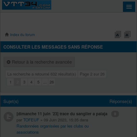
Index du forum
Connexion
CONSULTER LES MESSAGES SANS RÉPONSE
Retour à la recherche avancée
La recherche a retourné 632 résultat(s)
Page
2
sur
26
1
2
3
4
5
...
26
Sujet(s)
Réponse(s)
[dimanche 11 juin ´23] trace du sanglier a palaja
0
par
TOFEUF
» 09 Juin 2023, 15:35 dans
Randonnées organisées par les clubs ou
associations