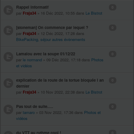
Rappel Informatif
0
par
Fraja34
» 16 Déc 2022, 10:55 dans
Le Bistrot
[stoneman] On commence par lequel ?
0
par
Fraja34
» 12 Déc 2022, 17:28 dans
BikePacking, séjour autres évènements
Lamalou avec la soupe 01/12/22
0
par
le normand
» 09 Déc 2022, 17:18 dans
Photos
et vidéos
explication de la route de la tortue bloquée l an
0
dernier
par
Fraja34
» 10 Nov 2022, 22:38 dans
Le Bistrot
Pas tout de suite.....
0
par
tamaro
» 03 Nov 2022, 17:36 dans
Photos et
vidéos
du VTT au rythme cool !
0