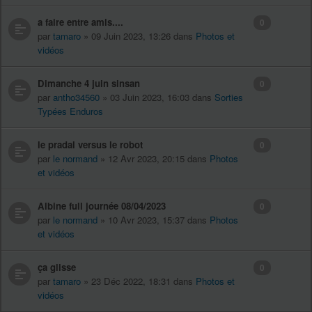
a faire entre amis....
0
par
tamaro
» 09 Juin 2023, 13:26 dans
Photos et
vidéos
Dimanche 4 juin sinsan
0
par
antho34560
» 03 Juin 2023, 16:03 dans
Sorties
Typées Enduros
le pradal versus le robot
0
par
le normand
» 12 Avr 2023, 20:15 dans
Photos
et vidéos
Albine full journée 08/04/2023
0
par
le normand
» 10 Avr 2023, 15:37 dans
Photos
et vidéos
ça glisse
0
par
tamaro
» 23 Déc 2022, 18:31 dans
Photos et
vidéos