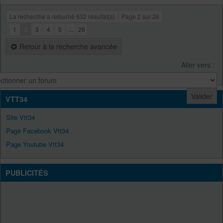
La recherche a retourné 632 résultat(s)
Page
2
sur
26
1
2
3
4
5
...
26
Retour à la recherche avancée
Aller vers :
VTT34
Site Vtt34
Page Facebook Vtt34
Page Youtube Vtt34
PUBLICITÉS