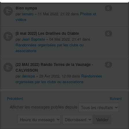
Bien sympa
0
par
tamaro
» 11 Mai 2022, 21:22 dans
Photos et
vidéos
[8 mai 2022] Les Drailhes du Diable
0
par
Jean Baptiste
» 04 Mai 2022, 21:41 dans
Randonnées organisées par les clubs ou
associations
(22 MAI 2022) Rando Terres de la Vaunage -
0
CALVISSON
par
denispa
» 29 Avr 2022, 12:09 dans
Randonnées
organisées par les clubs ou associations
Précédent
Suivant
Afficher les messages publiés depuis