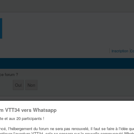
Inscription
Co
 ce forum ?
um VTT34 vers Whatsapp
te et aux 20 participants !
é, l'hébergement du forum ne sera pas renouvelé, il faut se faire à l'idée qu
ontinuer l'aventure VTT34, cela se passera sur la nouvelle communauté Wha