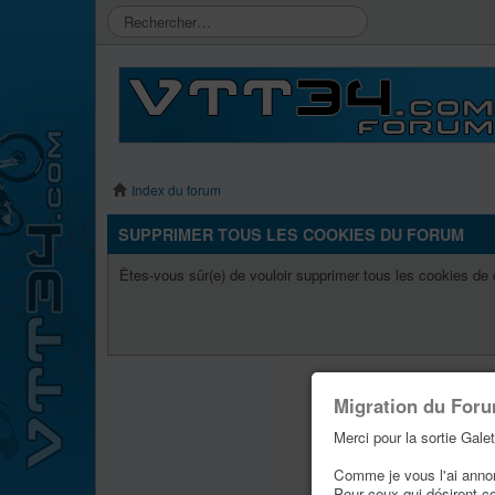
Index du forum
SUPPRIMER TOUS LES COOKIES DU FORUM
Êtes-vous sûr(e) de vouloir supprimer tous les cookies de
Migration du For
Merci pour la sortie Galet
Comme je vous l'ai annonc
Pour ceux qui désirent c