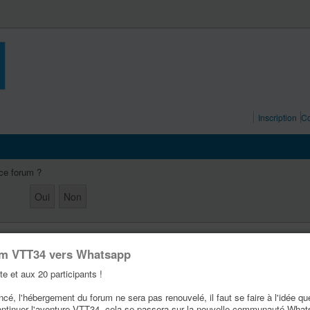
Inscription
Co
 ce forum ?
um VTT34 vers Whatsapp
te et aux 20 participants !
é, l'hébergement du forum ne sera pas renouvelé, il faut se faire à l'idée qu
ontinuer l'aventure VTT34, cela se passera sur la nouvelle communauté Wha