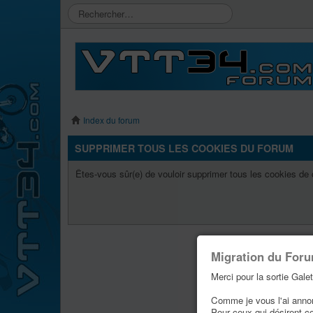
Index du forum
SUPPRIMER TOUS LES COOKIES DU FORUM
Êtes-vous sûr(e) de vouloir supprimer tous les cookies de
Migration du For
Merci pour la sortie Galet
Comme je vous l'ai annonc
Pour ceux qui désirent c