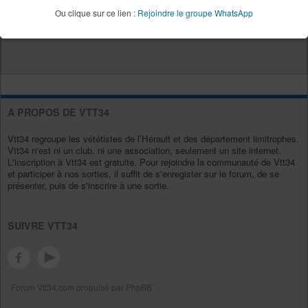
Ou clique sur ce lien :
Rejoindre le groupe WhatsApp
A PROPOS DE VTT34
Vtt34 regroupe les vététistes de l’Hérault et des département limitrophes.
Vtt34 n'est ni un club, ni une association, seulement un site internet.
L'inscription à Vtt34 est gratuite. Pour rejoindre la communauté de Vtt34
et participer à nos sorties, il suffit de s'enregister sur le forum, de se
présenter, puis de s'inscrire à une sortie.
SUIVRE VTT34
Forum Vtt34.com propulsé par PhpBB