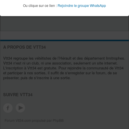
Ou clique sur ce lien :
Rejoindre le groupe WhatsApp
A PROPOS DE VTT34
Vtt34 regroupe les vététistes de l’Hérault et des département limitrophes.
Vtt34 n'est ni un club, ni une association, seulement un site internet.
L'inscription à Vtt34 est gratuite. Pour rejoindre la communauté de Vtt34
et participer à nos sorties, il suffit de s'enregister sur le forum, de se
présenter, puis de s'inscrire à une sortie.
SUIVRE VTT34
Forum Vtt34.com propulsé par PhpBB