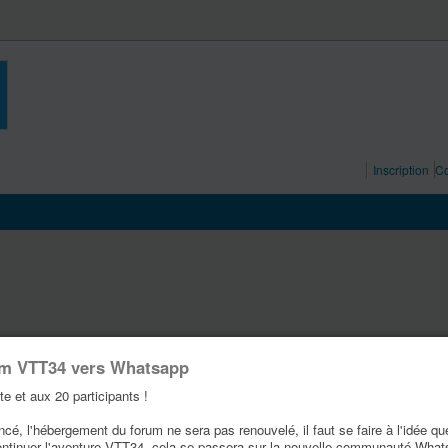
Inscription
Co
um VTT34 vers Whatsapp
te et aux 20 participants !
é, l'hébergement du forum ne sera pas renouvelé, il faut se faire à l'idée qu
ontinuer l'aventure VTT34, cela se passera sur la nouvelle communauté Wha