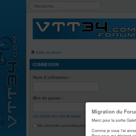
Index du forum
CONNEXION
Nom d’utilisateur :
Mot de passe :
Migration du For
J’ai oublié mon mot de passe
Merci pour la sortie Galet
Me connecter automatiquement lors de chaque visite
Comme je vous l'ai annonc
Pour ceux qui désirent c