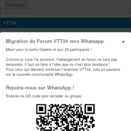
VTT34
Site Vtt34
×
Migration du Forum VTT34 vers Whatsapp
Page Facebook Vtt34
Merci pour la sortie Galette et aux 20 participants !
Page Youtube Vtt34
Comme je vous l'ai annoncé, l'hébergement du forum ne sera pas
renouvelé, il faut se faire à l'idée que ce n'est plus tendance !
PUBLICITÉS
Pour ceux qui désirent continuer l'aventure VTT34, cela se passera
sur la nouvelle communauté WhatsApp.
Rejoins-nous sur WhatsApp !
Scanne ce QR code pour accéder au groupe :