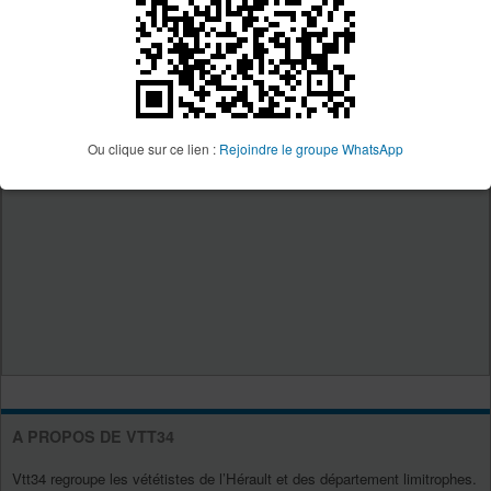
Ou clique sur ce lien :
Rejoindre le groupe WhatsApp
A PROPOS DE VTT34
Vtt34 regroupe les vététistes de l’Hérault et des département limitrophes.