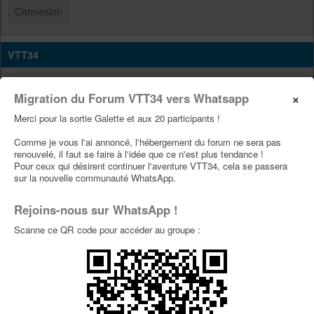
VTT34
Site Vtt34
×
Migration du Forum VTT34 vers Whatsapp
Page Facebook Vtt34
Merci pour la sortie Galette et aux 20 participants !
Page Youtube Vtt34
Comme je vous l'ai annoncé, l'hébergement du forum ne sera pas
renouvelé, il faut se faire à l'idée que ce n'est plus tendance !
PUBLICITÉS
Pour ceux qui désirent continuer l'aventure VTT34, cela se passera
sur la nouvelle communauté WhatsApp.
Rejoins-nous sur WhatsApp !
Scanne ce QR code pour accéder au groupe :