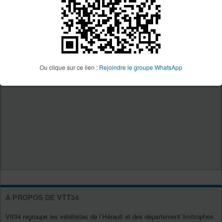
Ou clique sur ce lien :
Rejoindre le groupe WhatsApp
A PROPOS DE VTT34
Vtt34 regroupe les vététistes de l’Hérault et des département limitrophes.