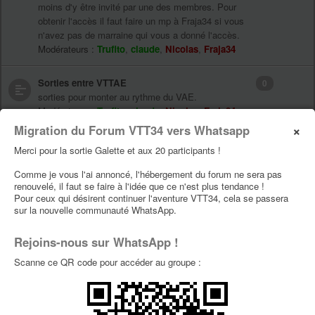
moins d'y être invité par une des membres. Pour
obtenir l'accès il faut faire un mp à Fraja34 si vous
n'avez pas de marraine qui vous a donné l'accès.
Modérateurs :
Trufito
,
claude
,
Nicolas
,
Fraja34
Sorties entre VTTAE
0
sorties pour monter au rythme du VAE.
Modérateurs :
Trufito
,
claude
,
Nicolas
,
Fraja34
×
Migration du Forum VTT34 vers Whatsapp
BikePacking, séjour autres évènements
200
Merci pour la sortie Galette et aux 20 participants !
Autres sorties, soirées, salons,... avec ou sans nos
vélos
Comme je vous l'ai annoncé, l'hébergement du forum ne sera pas
renouvelé, il faut se faire à l'idée que ce n'est plus tendance !
Modérateurs :
Trufito
,
claude
,
Nicolas
,
Fraja34
Pour ceux qui désirent continuer l'aventure VTT34, cela se passera
sur la nouvelle communauté WhatsApp.
Les anciennes sorties Vtt34
1942
Organisez votre sortie pour faire découvrir vos
Rejoins-nous sur WhatsApp !
chemins aux autres membres. privilégiez les
Scanne ce QR code pour accéder au groupe :
nouvelles rubriques pour poster.
Modérateurs :
Trufito
,
claude
,
Nicolas
,
Fraja34