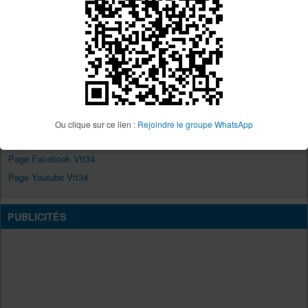
Aller vers :
QUI EST EN LIGNE ?
Utilisateur(s) parcourant ce forum : Aucun utilisateur inscrit et 1 invité
VTT34
Ou clique sur ce lien :
Rejoindre le groupe WhatsApp
Site Vtt34
Page Facebook Vtt34
Page Youtube Vtt34
PUBLICITÉS