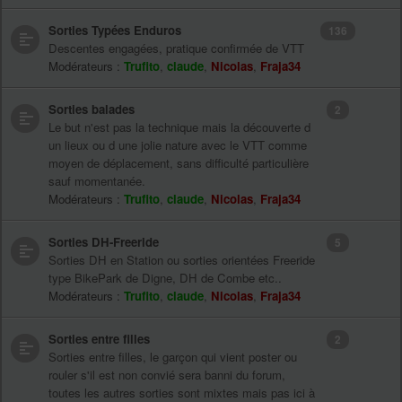
Sorties Typées Enduros
136
Descentes engagées, pratique confirmée de VTT
Modérateurs :
Trufito
,
claude
,
Nicolas
,
Fraja34
Sorties balades
2
Le but n'est pas la technique mais la découverte d
un lieux ou d une jolie nature avec le VTT comme
moyen de déplacement, sans difficulté particulière
sauf momentanée.
Modérateurs :
Trufito
,
claude
,
Nicolas
,
Fraja34
Sorties DH-Freeride
5
Sorties DH en Station ou sorties orientées Freeride
type BikePark de Digne, DH de Combe etc..
Modérateurs :
Trufito
,
claude
,
Nicolas
,
Fraja34
Sorties entre filles
2
Sorties entre filles, le garçon qui vient poster ou
rouler s'il est non convié sera banni du forum,
toutes les autres sorties sont mixtes mais pas ici à