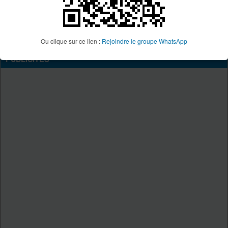
Site Vtt34
Page Facebook Vtt34
Page Youtube Vtt34
Ou clique sur ce lien :
Rejoindre le groupe WhatsApp
PUBLICITÉS