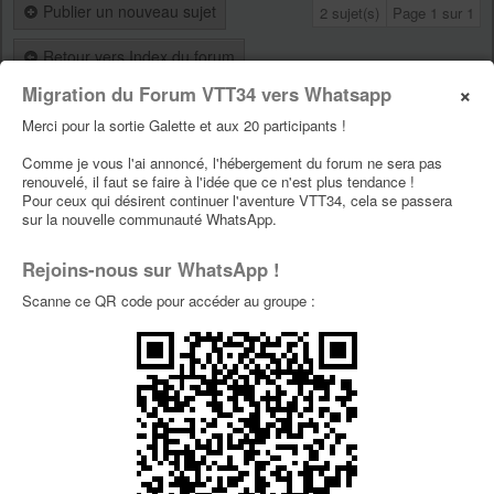
Publier un nouveau sujet
2 sujet(s)
Page
1
sur
1
Retour vers Index du forum
×
Migration du Forum VTT34 vers Whatsapp
Aller vers :
Merci pour la sortie Galette et aux 20 participants !
Comme je vous l'ai annoncé, l'hébergement du forum ne sera pas
QUI EST EN LIGNE ?
renouvelé, il faut se faire à l'idée que ce n'est plus tendance !
Pour ceux qui désirent continuer l'aventure VTT34, cela se passera
Utilisateur(s) parcourant ce forum : Aucun utilisateur inscrit et 1 invité
sur la nouvelle communauté WhatsApp.
Rejoins-nous sur WhatsApp !
PERMISSIONS DU FORUM
Scanne ce QR code pour accéder au groupe :
Vous
ne pouvez pas
publier de nouveaux sujets dans ce forum
Vous
ne pouvez pas
répondre aux sujets dans ce forum
Vous
ne pouvez pas
éditer vos messages dans ce forum
Vous
ne pouvez pas
supprimer vos messages dans ce forum
Vous
ne pouvez pas
insérer de pièces jointes dans ce forum
VTT34