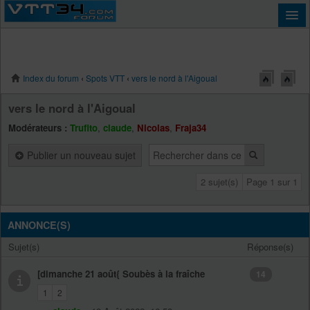
Index du forum
‹
Spots VTT
‹
vers le nord à l'Aigoual
Connexion
vers le nord à l'Aigoual
Modérateurs :
Trufito
,
claude
,
Nicolas
,
Fraja34
Publier un nouveau sujet
2 sujet(s)
Page
1
sur
1
ANNONCE(S)
Sujet(s)
Réponse(s)
[dimanche 21 août{ Soubès à la fraîche
14
1
2