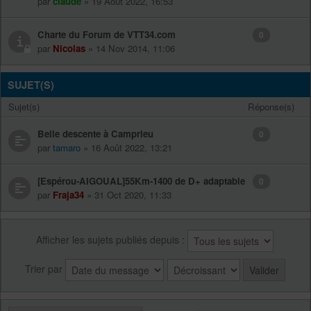
par
claude
» 19 Août 2022, 16:53
Charte du Forum de VTT34.com
0
par
Nicolas
» 14 Nov 2014, 11:06
SUJET(S)
Sujet(s)
Réponse(s)
Belle descente à Camprieu
0
par
tamaro
» 16 Août 2022, 13:21
[Espérou-AIGOUAL]55Km-1400 de D+ adaptable
0
par
Fraja34
» 31 Oct 2020, 11:33
Afficher les sujets publiés depuis :
Trier par