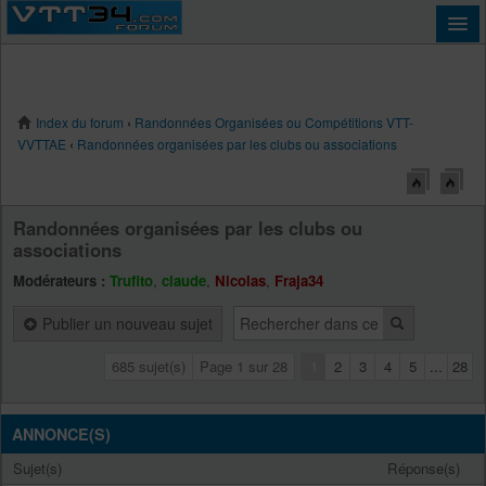
Index du forum
‹
Randonnées Organisées ou Compétitions VTT-
Connexion
VVTTAE
‹
Randonnées organisées par les clubs ou associations
Randonnées organisées par les clubs ou
associations
Modérateurs :
Trufito
,
claude
,
Nicolas
,
Fraja34
Publier un nouveau sujet
685 sujet(s)
Page
1
sur
28
1
2
3
4
5
...
28
ANNONCE(S)
Sujet(s)
Réponse(s)