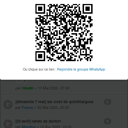
[Samedi 8-Dimanche9 Juillet] Courses vélo
1
Aigoual
par
scratchair8
» 04 Juil 2023, 14:00
[Dimanche 9 Juillet 2023] Rando vtt Vezins de
2
levezou
par
Fab
» 30 Juin 2023, 20:48
[dimanche 11 juin ´23] trace du sanglier a palaja
0
par
TOFEUF
» 09 Juin 2023, 15:35
Ou clique sur ce lien :
Rejoindre le groupe WhatsApp
[dimanche 28 mai ´23] raid de l’Avy Grabels
13
1
2
par
claude
» 17 Mai 2023, 07:43
[dimanche 7 mai] ste croix de quintillargues
6
par
France
» 03 Mai 2023, 20:53
[23 avril] rando de durfort
9
par
Mandino
» 16 Avr 2023, 15:05