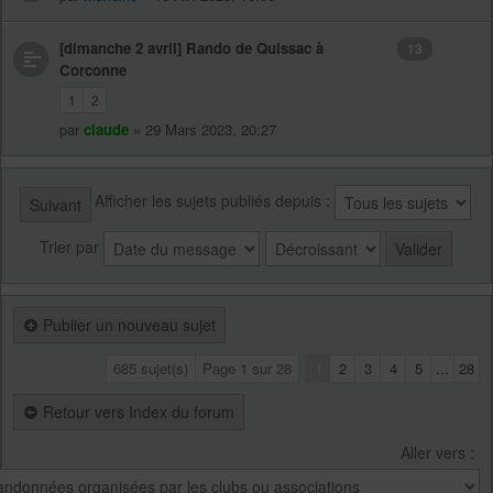
[dimanche 2 avril] Rando de Quissac à
13
Corconne
1
2
par
claude
» 29 Mars 2023, 20:27
Afficher les sujets publiés depuis :
Suivant
Trier par
Publier un nouveau sujet
685 sujet(s)
Page
1
sur
28
1
2
3
4
5
...
28
Retour vers Index du forum
Aller vers :