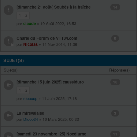
[dimanche 21 août{ Soubès à la fraîche
14
1
2
par
claude
» 19 Août 2022, 16:53
Charte du Forum de VTT34.com
0
par
Nicolas
» 14 Nov 2014, 11:06
SUJET(S)
Sujet(s)
Réponse(s)
[dimanche 15 juin 2025] caussiduro
10
1
2
par
robocop
» 11 Juin 2025, 17:18
La mirevalaise
3
par
Didoo34
» 16 Mars 2025, 00:32
[samedi 23 novembre ‘25] Nocdiurne
11