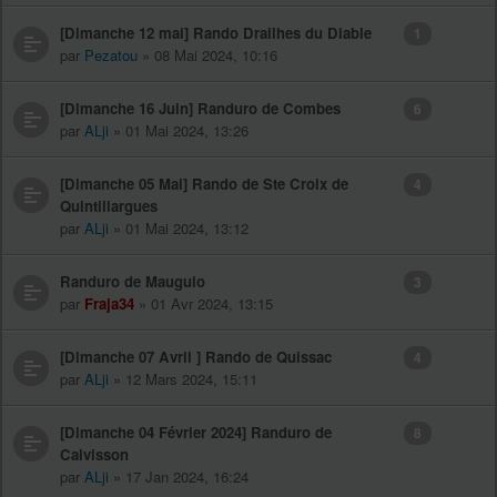
[Dimanche 12 mai] Rando Drailhes du Diable
1
par
Pezatou
» 08 Mai 2024, 10:16
[Dimanche 16 Juin] Randuro de Combes
6
par
ALji
» 01 Mai 2024, 13:26
[Dimanche 05 Mai] Rando de Ste Croix de
4
Quintillargues
par
ALji
» 01 Mai 2024, 13:12
Randuro de Mauguio
3
par
Fraja34
» 01 Avr 2024, 13:15
[Dimanche 07 Avril ] Rando de Quissac
4
par
ALji
» 12 Mars 2024, 15:11
[Dimanche 04 Février 2024] Randuro de
8
Calvisson
par
ALji
» 17 Jan 2024, 16:24