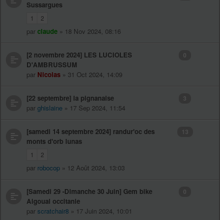
Sussargues
1
2
par
claude
» 18 Nov 2024, 08:16
[2 novembre 2024] LES LUCIOLES
0
D'AMBRUSSUM
par
Nicolas
» 31 Oct 2024, 14:09
[22 septembre] la pignanaise
3
par
ghislaine
» 17 Sep 2024, 11:54
[samedi 14 septembre 2024] randur'oc des
13
monts d'orb lunas
1
2
par
robocop
» 12 Août 2024, 13:03
[Samedi 29 -Dimanche 30 Juin] Gem bike
0
Aigoual occitanie
par
scratchair8
» 17 Juin 2024, 10:01