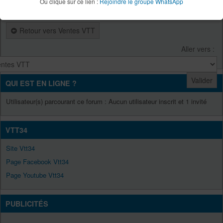
Ou clique sur ce lien :
Rejoindre le groupe WhatsApp
2 message(s)
Page
1
sur
1
Publier une réponse
Retour vers Ventes VTT
Aller vers :
QUI EST EN LIGNE ?
Utilisateur(s) parcourant ce forum : Aucun utilisateur inscrit et 1 invité
VTT34
Site Vtt34
Page Facebook Vtt34
Page Youtube Vtt34
PUBLICITÉS