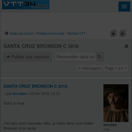
Index du forum
‹
Petites annonces
‹
Ventes VTT
Connexion
SANTA CRUZ BRONSON C 2016
Publier une réponse
2 message(s)
Page
1
sur
1
SANTA CRUZ BRONSON C 2016
par
loccitan
» 25 Avr 2019, 14:12
Salut à tous,
J'ai reçu mon nouveau vélo, je mets donc mon fidèle
loccitan
Bronson à la vente :
24p