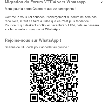
×
Migration du Forum VTT34 vers Whatsapp
et mes parents m'ont éteint à coup de pelle.
Merci pour la sortie Galette et aux 20 participants !
Comme je vous l'ai annoncé, l'hébergement du forum ne sera pas
Re: SANTA CRUZ BRONSON C 2016
renouvelé, il faut se faire à l'idée que ce n'est plus tendance !
par
claude
» 25 Avr 2019, 18:49
Pour ceux qui désirent continuer l'aventure VTT34, cela se passera
sur la nouvelle communauté WhatsApp.
Beau vélo, beau montage
claude
29p
Rejoins-nous sur WhatsApp !
C'est pas d'actualité pour moi en ce moment, mais
avec ça on doit pouvoir faire de l'enduro pour de vrai
Scanne ce QR code pour accéder au groupe :
Ça va un peu mieux comme ça
Afficher les messages publiés depuis :
Trier par