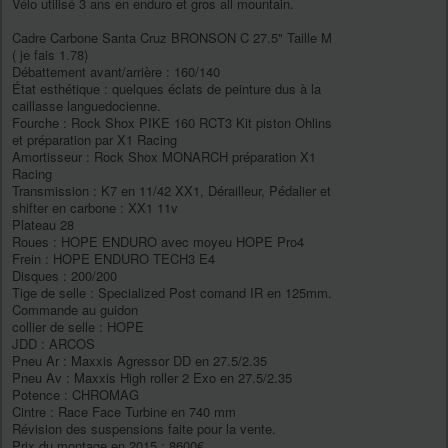
Vélo utilisé 3 ans en enduro et gros all mountain.
Cadre Carbone Santa Cruz BRONSON C 27.5" Taille M
( je fais 1.78)
Débattement avant/arrière : 160/140
État esthétique : quelques éclats de peinture dus à la
caillasse languedocienne.
Fourche : Rock Shox PIKE 160 RCT3 Kit piston Ohlins
et préparation par X1 Racing
Amortisseur : Rock Shox MONARCH préparation X1
Racing
Transmission : K7 en 11/42 XX1, Dérailleur, Pédalier et
shifter en carbone : XX1 11v
Plateau 28
Roues : HOPE ENDURO avec moyeu HOPE Pro4
Frein : HOPE ENDURO TECH3 E4
Disques : 200/200
Tige de selle : Specialized Post comand IR en 125mm.
Commande au guidon
collier de selle : HOPE
JDD : ARCOS
Pneu Ar : Maxxis Agressor DD en 27.5/2.35
Pneu Av : Maxxis High roller 2 Exo en 27.5/2.35
Potence : CHROMAG
Cintre : Race Face Turbine en 740 mm
Révision des suspensions faite pour la vente.
Prix du montage en 2015 : 8600€.