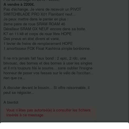
A vendre à 2200€.
Pas d'échange. Je viens de recevoir un PIVOT
SWITCHBLADE PRO X01 Flambant neuf...
Je peux mettre dans le panier en plus :
2eme paire de roue SRAM ROAM 40
Dérailleur SRAM GX NEUF encore dans sa boite.
K7 en 11/48 et corps de roue libre HOPE
Des pneus en état divers et varié.
1 levier de freins de remplacement HOPE
1 amortisseur FOX Float Kashima simple bonbonne.
Il ne m'a jamais fait faux bond : 2 epic, 2 rdc, une
biivouac, des bornes et des bornes à user les singles
et il m'a toujours filé le sourire... sans oublier l'insigne
honneur de poser vos fesses sur le vélo de l'occitan...
rien que ca...
A discuter devant le bousin... Si offre raisonnable, il
peut se négocier...
A bientot
Vous n’êtes pas autorisé(e) à consulter les fichiers
insérés à ce message.
J'ai pris feu quand j'étais petit,