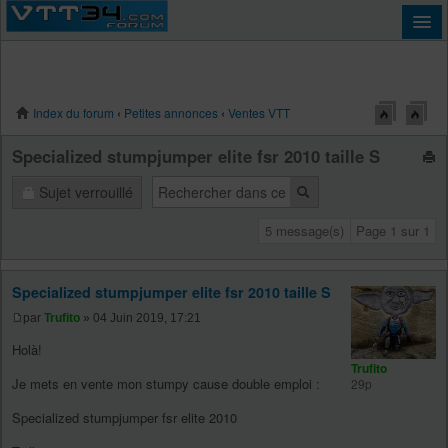
Index du forum
‹
Petites annonces
‹
Ventes VTT
Connexion
Specialized stumpjumper elite fsr 2010 taille S
Sujet verrouillé
5 message(s)
Page
1
sur
1
Specialized stumpjumper elite fsr 2010 taille S
par
Trufito
» 04 Juin 2019, 17:21
Holà!
Trufito
Je mets en vente mon stumpy cause double emploi :
29p
Specialized stumpjumper fsr elite 2010