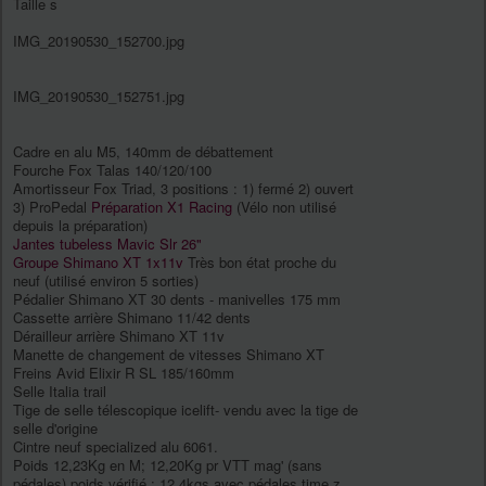
Taille s
IMG_20190530_152700.jpg
IMG_20190530_152751.jpg
Cadre en alu M5, 140mm de débattement
Fourche Fox Talas 140/120/100
Amortisseur Fox Triad, 3 positions : 1) fermé 2) ouvert
3) ProPedal
Préparation X1 Racing
(Vélo non utilisé
depuis la préparation)
Jantes tubeless Mavic Slr 26"
Groupe Shimano XT 1x11v
Très bon état proche du
neuf (utilisé environ 5 sorties)
Pédalier Shimano XT 30 dents - manivelles 175 mm
Cassette arrière Shimano 11/42 dents
Dérailleur arrière Shimano XT 11v
Manette de changement de vitesses Shimano XT
Freins Avid Elixir R SL 185/160mm
Selle Italia trail
Tige de selle télescopique icelift- vendu avec la tige de
selle d'origine
Cintre neuf specialized alu 6061.
Poids 12,23Kg en M; 12,20Kg pr VTT mag' (sans
pédales) poids vérifié : 12,4kgs avec pédales time z