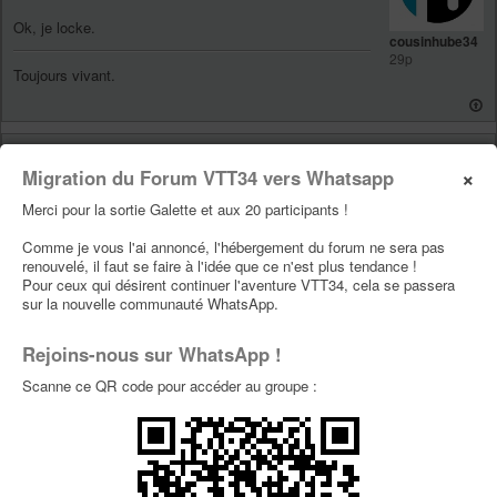
Ok, je locke.
cousinhube34
29p
Toujours vivant.
Re: Specialized stumpjumper elite fsr 2010
×
Migration du Forum VTT34 vers Whatsapp
taille S
Merci pour la sortie Galette et aux 20 participants !
par
Trufito
» 07 Juin 2019, 14:37
Merci
Trufito
Comme je vous l'ai annoncé, l'hébergement du forum ne sera pas
29p
renouvelé, il faut se faire à l'idée que ce n'est plus tendance !
Pour ceux qui désirent continuer l'aventure VTT34, cela se passera
AOaoaooaawww !!!!!!
sur la nouvelle communauté WhatsApp.
Rejoins-nous sur WhatsApp !
Re: Specialized stumpjumper elite fsr 2010
taille S
Scanne ce QR code pour accéder au groupe :
par
claude
» 07 Juin 2019, 16:52
claude
Trufito a écrit :
29p
Vélo vendu, les modos vous pouvez fermer !!!