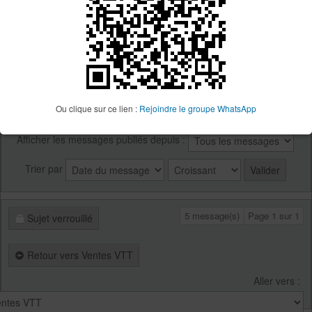
Cool
Ça va un peu mieux comme ça
Ou clique sur ce lien :
Rejoindre le groupe WhatsApp
Afficher les messages publiés depuis :
Trier par
5 message(s)
Page
1
sur
1
Sujet verrouillé
Retour vers Ventes VTT
Aller vers :