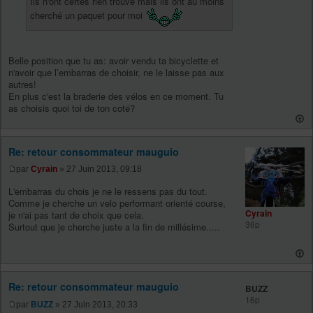
Ils n'ont certes rien trouvé mais ils ont au moins
cherché un paquet pour moi
Belle position que tu as: avoir vendu ta bicyclette et
n'avoir que l’embarras de choisir, ne le laisse pas aux
autres!
En plus c'est la braderie des vélos en ce moment. Tu
as choisis quoi toi de ton coté?
Re: retour consommateur mauguio
par
Cyrain
» 27 Juin 2013, 09:18
L'embarras du chois je ne le ressens pas du tout.
Comme je cherche un velo performant orienté course,
Cyrain
je n'ai pas tant de choix que cela.
36p
Surtout que je cherche juste a la fin de millésime.....
Re: retour consommateur mauguio
BUZZ
16p
par
BUZZ
» 27 Juin 2013, 20:33