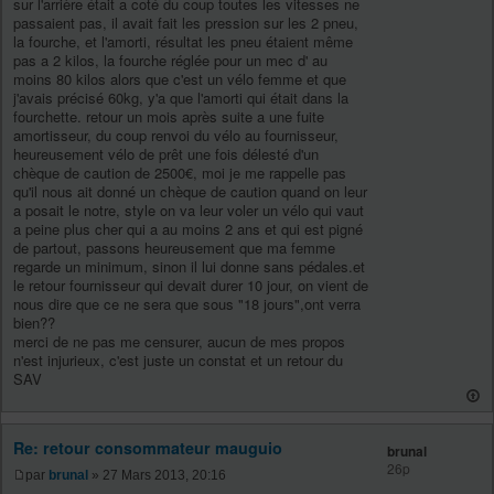
sur l'arrière était a coté du coup toutes les vitesses ne
passaient pas, il avait fait les pression sur les 2 pneu,
la fourche, et l'amorti, résultat les pneu étaient même
pas a 2 kilos, la fourche réglée pour un mec d' au
moins 80 kilos alors que c'est un vélo femme et que
j'avais précisé 60kg, y'a que l'amorti qui était dans la
fourchette. retour un mois après suite a une fuite
amortisseur, du coup renvoi du vélo au fournisseur,
heureusement vélo de prêt une fois délesté d'un
chèque de caution de 2500€, moi je me rappelle pas
qu'il nous ait donné un chèque de caution quand on leur
a posait le notre, style on va leur voler un vélo qui vaut
a peine plus cher qui a au moins 2 ans et qui est pigné
de partout, passons heureusement que ma femme
regarde un minimum, sinon il lui donne sans pédales.et
le retour fournisseur qui devait durer 10 jour, on vient de
nous dire que ce ne sera que sous "18 jours",ont verra
bien??
merci de ne pas me censurer, aucun de mes propos
n'est injurieux, c'est juste un constat et un retour du
SAV
Re: retour consommateur mauguio
brunal
26p
par
brunal
» 27 Mars 2013, 20:16