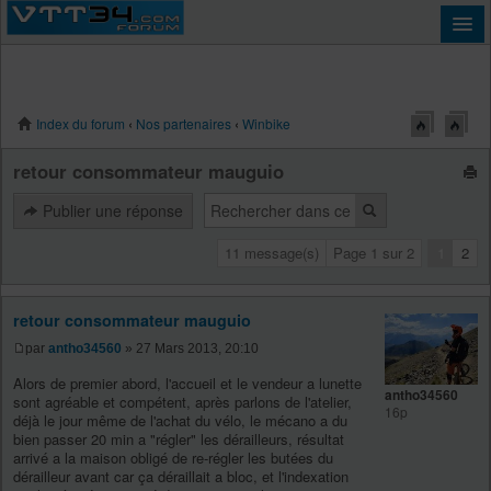
Index du forum
‹
Nos partenaires
‹
Winbike
Connexion
retour consommateur mauguio
Publier une réponse
11 message(s)
Page
1
sur
2
1
2
retour consommateur mauguio
par
antho34560
» 27 Mars 2013, 20:10
Alors de premier abord, l'accueil et le vendeur a lunette
antho34560
sont agréable et compétent, après parlons de l'atelier,
16p
déjà le jour même de l'achat du vélo, le mécano a du
bien passer 20 min a "régler" les dérailleurs, résultat
arrivé a la maison obligé de re-régler les butées du
dérailleur avant car ça déraillait a bloc, et l'indexation