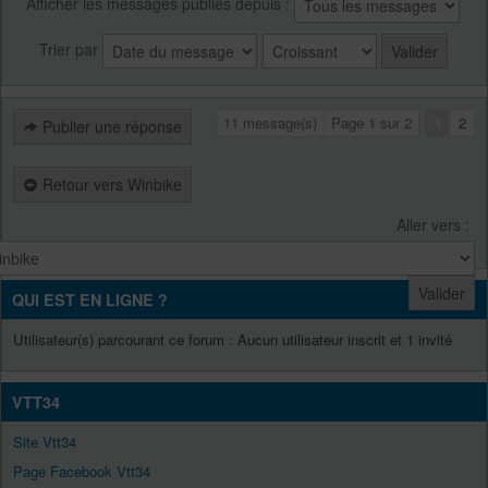
Afficher les messages publiés depuis :
Trier par
11 message(s)
Page
1
sur
2
1
2
Publier une réponse
Retour vers Winbike
Aller vers :
QUI EST EN LIGNE ?
Utilisateur(s) parcourant ce forum : Aucun utilisateur inscrit et 1 invité
VTT34
Site Vtt34
Page Facebook Vtt34