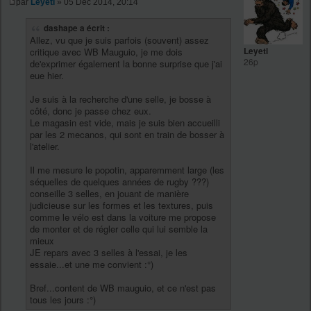
par
Leyeti
» 05 Déc 2014, 20:14
dashape a écrit :
Allez, vu que je suis parfois (souvent) assez
Leyeti
critique avec WB Mauguio, je me dois
26p
de'exprimer également la bonne surprise que j'ai
eue hier.
Je suis à la recherche d'une selle, je bosse à
côté, donc je passe chez eux.
Le magasin est vide, mais je suis bien accueilli
par les 2 mecanos, qui sont en train de bosser à
l'atelier.
Il me mesure le popotin, apparemment large (les
séquelles de quelques années de rugby ???)
conseille 3 selles, en jouant de manière
judicieuse sur les formes et les textures, puis
comme le vélo est dans la voiture me propose
de monter et de régler celle qui lui semble la
mieux
JE repars avec 3 selles à l'essai, je les
essaie...et une me convient :°)
Bref...content de WB mauguio, et ce n'est pas
tous les jours :°)