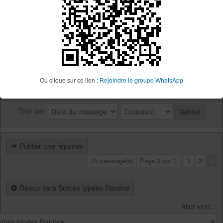
Vous voulez participer à cette sortie à vélo en club sur
Strava ?
https://strava.app.link/DnD1WvWxuCb
AOaoaooaawww !!!!!!
Précédent
Ou clique sur ce lien :
Rejoindre le groupe WhatsApp
Afficher les messages publiés depuis :
Trier par
Publier une réponse
25 message(s)
Page
3
sur
3
1
2
3
Retour vers Sorties typées Randos
Aller vers :