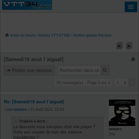
Index du forum
‹
Sorties VTT-VTTAE
‹
Sorties typées Randos
Connexion
[Samedi19 aout l´aigual]
Publier une réponse
25 message(s)
Page
3
sur
3
1
2
3
Re: [Samedi19 aout l´aigual]
par
tamaro
» 21 Août 2023, 15:02
Fraja34 a écrit :
La descente sous camprieu était elle propre ?
tamaro
Suite aux coupes de bois des saisons
26p
précédentes ?