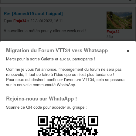
Re: [Samedi19 aout l´aigual]
par
Fraja34
» 22 Août 2023, 16:11
A surveiller la météo pour y aller ce week-end !
Fraja34
36p
« Celui qui sait profiter du moment, c'est là l'homme
×
avisé. »
Migration du Forum VTT34 vers Whatsapp
de Johann Wolfgang von Goethe
Merci pour la sortie Galette et aux 20 participants !
Comme je vous l'ai annoncé, l'hébergement du forum ne sera pas
Re: [Samedi19 aout l´aigual]
renouvelé, il faut se faire à l'idée que ce n'est plus tendance !
Pour ceux qui désirent continuer l'aventure VTT34, cela se passera
par
Trufito
» 23 Août 2023, 07:54
sur la nouvelle communauté WhatsApp.
Fraja34 a écrit :
Trufito
Rejoins-nous sur WhatsApp !
A surveiller la météo pour y aller ce week-end !
29p
Scanne ce QR code pour accéder au groupe :
On risque de se croiser, j'ai un truc de gravel dimanche
au départ du vigan pour filer vers l'Aigoual
75kms et 1700m de d+ je crois