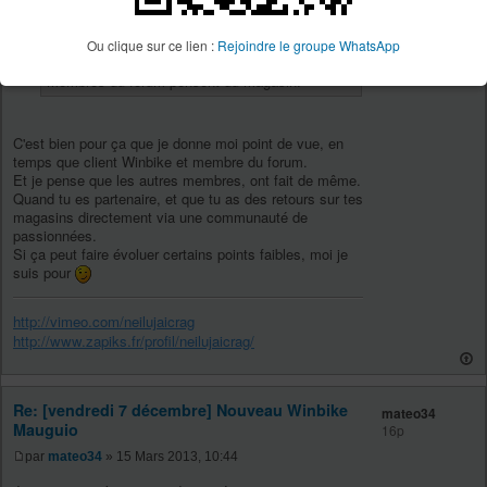
petite aparté qui ne fera rien avancer:
Quand je pense que Winbike est partenaire du
Ou clique sur ce lien :
Rejoindre le groupe WhatsApp
site, c'est assez drôle de voir ce que les
membres du forum pensent du magasin.
C'est bien pour ça que je donne moi point de vue, en
temps que client Winbike et membre du forum.
Et je pense que les autres membres, ont fait de même.
Quand tu es partenaire, et que tu as des retours sur tes
magasins directement via une communauté de
passionnées.
Si ça peut faire évoluer certains points faibles, moi je
suis pour
http://vimeo.com/neilujaicrag
http://www.zapiks.fr/profil/neilujaicrag/
Re: [vendredi 7 décembre] Nouveau Winbike
mateo34
Mauguio
16p
par
mateo34
» 15 Mars 2013, 10:44