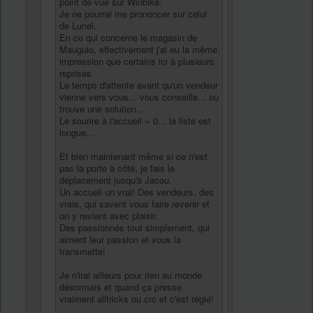
point de vue sur Winbike.
Je ne pourrai me prononcer sur celui
de Lunel.
En ce qui concerne le magasin de
Mauguio, effectivement j'ai eu la même
impression que certains ici à plusieurs
reprises.
Le temps d'attente avant qu'un vendeur
vienne vers vous... vous conseille... ou
trouve une solution...
Le sourire à l'accueil = 0... la liste est
longue...
Et bien maintenant même si ce n'est
pas la porte à côté, je fais le
déplacement jusqu'à Jacou.
Un accueil un vrai! Des vendeurs, des
vrais, qui savent vous faire revenir et
on y revient avec plaisir.
Des passionnés tout simplement, qui
aiment leur passion et vous la
transmette!
Je n'irai ailleurs pour rien au monde
désormais et quand ça presse
vraiment alltricks ou crc et c'est réglé!