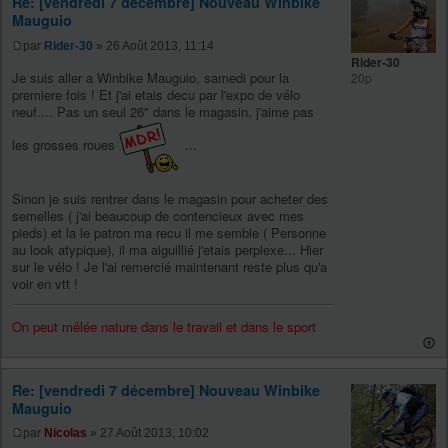
Re: [vendredi 7 décembre] Nouveau Winbike
Mauguio
par
Rider-30
» 26 Août 2013, 11:14
Rider-30
Je suis aller a Winbike Mauguio, samedi pour la
20p
premiere fois ! Et j'ai etais decu par l'expo de vélo
neuf.... Pas un seul 26" dans le magasin, j'aime pas
les grosses roues
...
Sinon je suis rentrer dans le magasin pour acheter des
semelles ( j'ai beaucoup de contencieux avec mes
pieds) et la le patron ma recu il me semble ( Personne
au look atypique), il ma aiguillié j'etais perplexe... Hier
sur le vélo ! Je l'ai remercié maintenant reste plus qu'a
voir en vtt !
On peut mêlée nature dans le travail et dans le sport
Re: [vendredi 7 décembre] Nouveau Winbike
Mauguio
par
Nicolas
» 27 Août 2013, 10:02