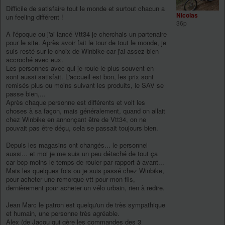
Difficile de satisfaire tout le monde et surtout chacun a
Nicolas
un feeling différent !
36p
A l'époque ou j'ai lancé Vtt34 je cherchais un partenaire
pour le site. Après avoir fait le tour de tout le monde, je
suis resté sur le choix de Winbike car j'ai assez bien
accroché avec eux.
Les personnes avec qui je roule le plus souvent en
sont aussi satisfait. L'accueil est bon, les prix sont
remisés plus ou moins suivant les produits, le SAV se
passe bien,...
Après chaque personne est différents et voit les
choses à sa façon, mais généralement, quand on allait
chez Winbike en annonçant être de Vtt34, on ne
pouvait pas être déçu, cela se passait toujours bien.
Depuis les magasins ont changés... le personnel
aussi... et moi je me suis un peu détaché de tout ça
car bcp moins le temps de rouler par rapport à avant...
Mais les quelques fois ou je suis passé chez Winbike,
pour acheter une remorque vtt pour mon fils,
dernièrement pour acheter un vélo urbain, rien à redire.
Jean Marc le patron est quelqu'un de très sympathique
et humain, une personne très agréable.
Alex (de Jacou qui gère les commandes des 3