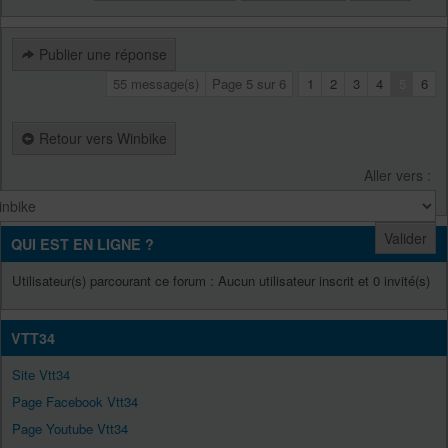
Publier une réponse
55 message(s)
Page
5
sur
6
1
2
3
4
5
6
Retour vers Winbike
Aller vers :
QUI EST EN LIGNE ?
Utilisateur(s) parcourant ce forum : Aucun utilisateur inscrit et 0 invité(s)
VTT34
Site Vtt34
Page Facebook Vtt34
Page Youtube Vtt34