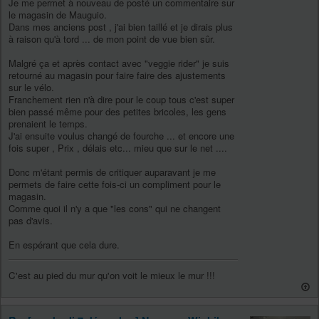
Je me permet à nouveau de posté un commentaire sur
le magasin de Mauguio.
Dans mes anciens post , j'ai bien taillé et je dirais plus
à raison qu'à tord ... de mon point de vue bien sûr.
Malgré ça et après contact avec "veggie rider" je suis
retourné au magasin pour faire faire des ajustements
sur le vélo.
Franchement rien n'à dire pour le coup tous c'est super
bien passé même pour des petites bricoles, les gens
prenaient le temps.
J'ai ensuite voulus changé de fourche ... et encore une
fois super , Prix , délais etc... mieu que sur le net ....
Donc m'étant permis de critiquer auparavant je me
permets de faire cette fois-ci un compliment pour le
magasin.
Comme quoi il n'y a que "les cons" qui ne changent
pas d'avis.
En espérant que cela dure.
C'est au pied du mur qu'on voit le mieux le mur !!!