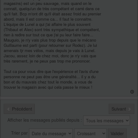
magasins) est un peu sauvage, mais quand on le
connait, quelqu'un de très compétant et carré dans ce
qu'il fait. Bcp m'ont dit qu'il était assez froid au premier
abord, mais il est comme ca... il faut le connaitre.
L'équipe de Lunel a qui j'ai affaire le plus souvent
(Thibaut et Alex) sont très sympathique et compétent,
rien à redire sur tout ce que j'ai pu leur faire faire...
Mauguio, je n'y vais plus trop depuis que le mécano
Guillaume est parti (pour retourner sur Rodez). Je lui
amenais tjr mes vélos, mais depuis je vais à Lunel.
Jacou, assez loin de chez moi, donc je n'y vais que
très rarement, je ne peux pas trop me prononcer.
Tout ca pour vous dire que l'expérience et l'avis d'une
personne ne peut pas être une généralité... il y a du
bon et du mauvais chez tout le monde, a vous de
trouver le magasin avec qui cela passe le mieux !
Précédent
Suivant
Afficher les messages publiés depuis :
Trier par