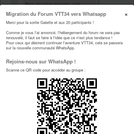
Pour une même enseigne, c'est
dommage que l'esprit ne soit pas le
×
Migration du Forum VTT34 vers Whatsapp
même d'un magasin à l'autre!
Merci pour la sortie Galette et aux 20 participants !
et ben moi c'est exactement l'inverse
comme quoi
Comme je vous l'ai annoncé, l'hébergement du forum ne sera pas
renouvelé, il faut se faire à l'idée que ce n'est plus tendance !
Pour ceux qui désirent continuer l'aventure VTT34, cela se passera
sur la nouvelle communauté WhatsApp.
Pareil que bertrand, a part quand je croise Alex,
je suis mieux reçu à MAUGUIO, sans que cela
n'atteigne des sommets.
Rejoins-nous sur WhatsApp !
Scanne ce QR code pour accéder au groupe :
et moi quand je croise Fernande
Putain ! dépêches-toi j'ai du surgelé dans la bagnole
Re: [vendredi 7 décembre] Nouveau Winbike
Mauguio
par
NA-
» 30 Jan 2013, 17:58
NA-
12p
Fred-dom a écrit :