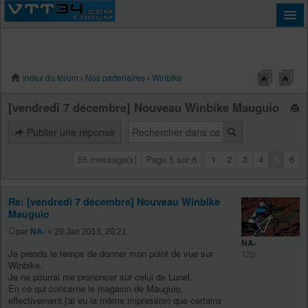
Index du forum
‹
Nos partenaires
‹
Winbike
Connexion
[vendredi 7 décembre] Nouveau Winbike Mauguio
Publier une réponse
55 message(s)
Page
5
sur
6
1
2
3
4
5
6
Re: [vendredi 7 décembre] Nouveau Winbike
Mauguio
par
NA-
» 29 Jan 2013, 20:21
NA-
Je prends le temps de donner mon point de vue sur
12p
Winbike.
Je ne pourrai me prononcer sur celui de Lunel.
En ce qui concerne le magasin de Mauguio,
effectivement j'ai eu la même impression que certains