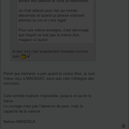
aiment leur passion et vous la transmette!
Je n'irai ailleurs pour rien au monde
désormais et quand ça presse vraiment
alltricks ou crc et c'est réglé!
Pour une même enseigne, c'est dommage
que l'esprit ne soit pas le même d'un
magasin à l'autre!
et ben moi c'est exactement l'inverse comme
quoi
Pareil que bertrand, a part quand je croise Alex, je suis
mieux reçu à MAUGUIO, sans que cela n'atteigne des
sommets.
Cela semble toujours impossible, jusqu'à ce qu'on le
fasse.
Le courage n'est pas l'absence de peur, mais la
capacité de la vaincre.
Nelson MANDELA.