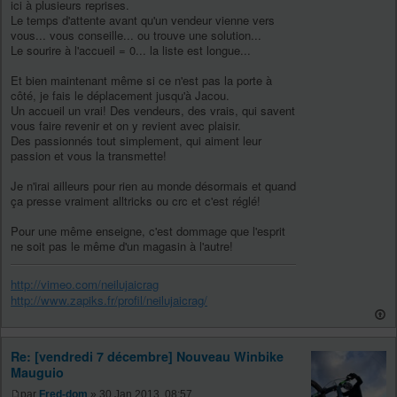
ici à plusieurs reprises.
Le temps d'attente avant qu'un vendeur vienne vers
vous... vous conseille... ou trouve une solution...
Le sourire à l'accueil = 0... la liste est longue...
Et bien maintenant même si ce n'est pas la porte à
côté, je fais le déplacement jusqu'à Jacou.
Un accueil un vrai! Des vendeurs, des vrais, qui savent
vous faire revenir et on y revient avec plaisir.
Des passionnés tout simplement, qui aiment leur
passion et vous la transmette!
Je n'irai ailleurs pour rien au monde désormais et quand
ça presse vraiment alltricks ou crc et c'est réglé!
Pour une même enseigne, c'est dommage que l'esprit
ne soit pas le même d'un magasin à l'autre!
http://vimeo.com/neilujaicrag
http://www.zapiks.fr/profil/neilujaicrag/
Re: [vendredi 7 décembre] Nouveau Winbike
Mauguio
par
Fred-dom
» 30 Jan 2013, 08:57