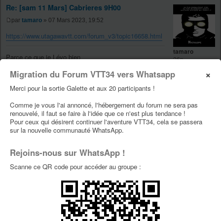
Re: [sam 11 Mars] Cabrieres 9H00
par
tamaro
» 07 Mars 2023, 19:52
https://www.utagawavtt.com/forum_v3/topic16658.html
tamaro
Parce ce que je Lévo bien
26p
×
Migration du Forum VTT34 vers Whatsapp
Merci pour la sortie Galette et aux 20 participants !
Re: [sam 11 Mars] Cabrieres 9H00
Comme je vous l'ai annoncé, l'hébergement du forum ne sera pas
renouvelé, il faut se faire à l'idée que ce n'est plus tendance !
par
TOFEUF
» 07 Mars 2023, 20:10
Pour ceux qui désirent continuer l'aventure VTT34, cela se passera
sur la nouvelle communauté WhatsApp.
Roohh ça me donne envie surtout que lundi je viens sur
TOFEUF
Montpellier,. Je me laisse encore un peu de réflexion.
26p
Rejoins-nous sur WhatsApp !
Scanne ce QR code pour accéder au groupe :
Re: [sam 11 Mars] Cabrieres 9H00
par
Fraja34
» 07 Mars 2023, 21:17
Fraja34
tamaro a écrit :