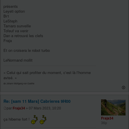
présents
Leyeti option
Br1
LeSteph
Tamaro surveille
Tofeuf va venir
Dan a retrouvé les clefs
Fraja
Et on croisera le robot turbo
LeNormand mollit
« Celui qui sait profiter du moment, c'est là l'homme
avisé. »
de Johann Wolfgang von Goethe
Re: [sam 11 Mars] Cabrieres 9H00
par
Fraja34
» 07 Mars 2023, 10:20
Fraja34
ça hiberne fort !
36p