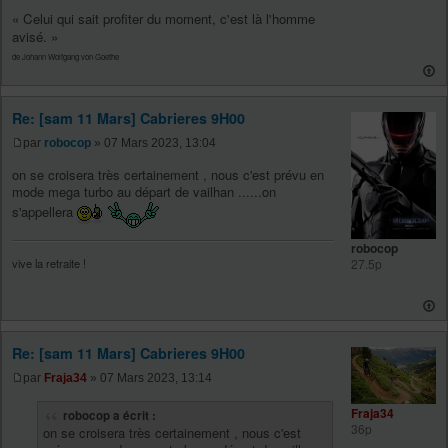
« Celui qui sait profiter du moment, c'est là l'homme
avisé. »
de Johann Wolfgang von Goethe
Re: [sam 11 Mars] Cabrieres 9H00
par
robocop
» 07 Mars 2023, 13:04
on se croisera très certainement , nous c'est prévu en
mode mega turbo au départ de vailhan ......on
s'appellera
robocop
27.5p
vive la retraite !
.
Re: [sam 11 Mars] Cabrieres 9H00
par
Fraja34
» 07 Mars 2023, 13:14
Fraja34
robocop a écrit :
36p
on se croisera très certainement , nous c'est