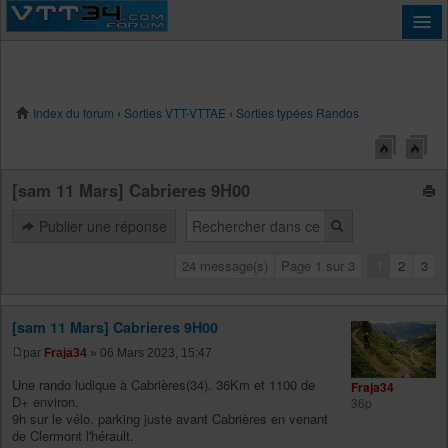
Index du forum
‹
Sorties VTT-VTTAE
‹
Sorties typées Randos
Connexion
[sam 11 Mars] Cabrieres 9H00
Publier une réponse
24 message(s)
Page
1
sur
3
1
2
3
[sam 11 Mars] Cabrieres 9H00
par
Fraja34
» 06 Mars 2023, 15:47
Une rando ludique à Cabrières(34). 36Km et 1100 de
Fraja34
D+ environ.
36p
9h sur le vélo. parking juste avant Cabrières en venant
de Clermont l'hérault.