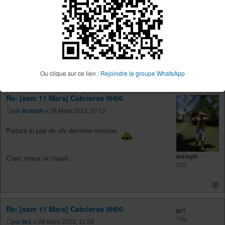
36p
https://www.utagawavtt.com/forum_v3/topic16658.html
Oui c est celle là au programme.
« Celui qui sait profiter du moment, c'est là l'homme
avisé. »
de Johann Wolfgang von Goethe
Ou clique sur ce lien :
Rejoindre le groupe WhatsApp
Re: [sam 11 Mars] Cabrieres 9H00
par
lesteph
» 08 Mars 2023, 07:12
Partant si pas de rdv dernière minutes
lesteph
C'est mieux le chaud
20p
Re: [sam 11 Mars] Cabrieres 9H00
br1
16p
par
br1
» 08 Mars 2023, 11:59