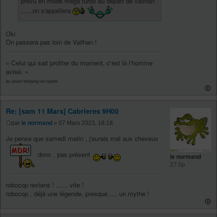
prévu en mode mega turbo au départ de vailhan
......on s'appellera
Oki
On passera pas loin de Vailhan !
« Celui qui sait profiter du moment, c'est là l'homme
avisé. »
de Johann Wolfgang von Goethe
Re: [sam 11 Mars] Cabrieres 9H00
par
le normand
» 07 Mars 2023, 18:18
Je pense que samedi matin , j'aurais mal aux cheveux
donc , pas présent
le normand
27.5p
robocop reviens ! ...... vite !
robocop , déjà une légende, presque .... un mythe !