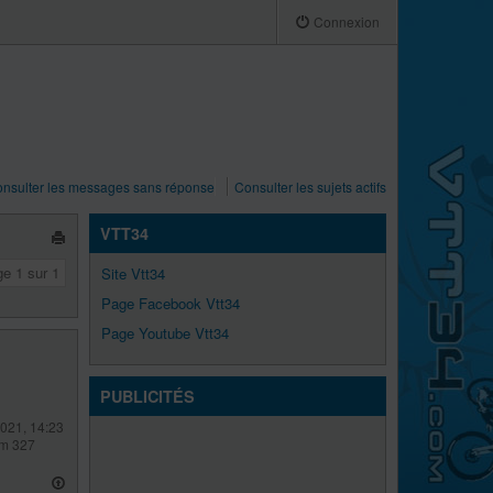
Connexion
nsulter les messages sans réponse
Consulter les sujets actifs
VTT34
ge
1
sur
1
Site Vtt34
Page Facebook Vtt34
Page Youtube Vtt34
PUBLICITÉS
021, 14:23
Am 327