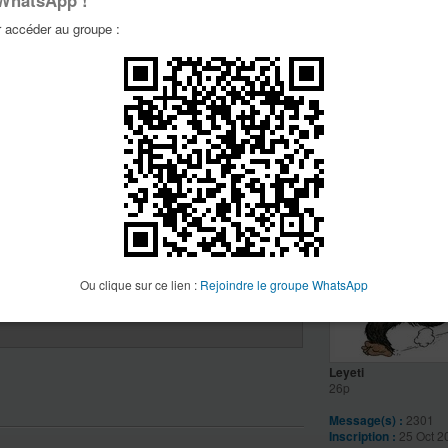
 WhatsApp !
accéder au groupe :
claude
29p
Message(s) :
8203
Inscription :
21 Juin 
Localisation :
Sussar
VTT:
En acier
Ou clique sur ce lien :
Rejoindre le groupe WhatsApp
i t’es dispo ça peut se faire
Leyeti
26p
Message(s) :
2301
Inscription :
25 Oct 2