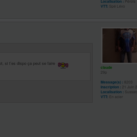
Localisation :
Pérols
VTT:
Spé Lévo
, si t’es dispo ça peut se faire
claude
29p
Message(s) :
8203
Inscription :
21 Juin 
Localisation :
Sussar
VTT:
En acier