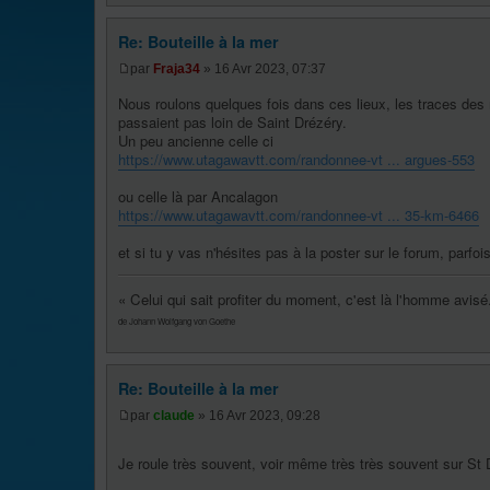
Re: Bouteille à la mer
par
Fraja34
» 16 Avr 2023, 07:37
Nous roulons quelques fois dans ces lieux, les traces des
passaient pas loin de Saint Drézéry.
Un peu ancienne celle ci
https://www.utagawavtt.com/randonnee-vt ... argues-553
ou celle là par Ancalagon
https://www.utagawavtt.com/randonnee-vt ... 35-km-6466
et si tu y vas n'hésites pas à la poster sur le forum, parfo
« Celui qui sait profiter du moment, c'est là l'homme avisé
de Johann Wolfgang von Goethe
Re: Bouteille à la mer
par
claude
» 16 Avr 2023, 09:28
Je roule très souvent, voir même très très souvent sur St