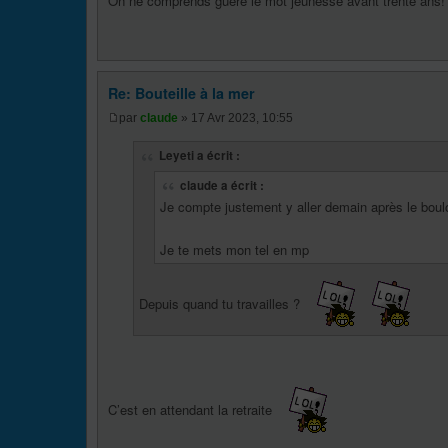
On ne comprends guère le mot jeunesse avant trente ans!
Re: Bouteille à la mer
par
claude
» 17 Avr 2023, 10:55
Leyeti a écrit :
claude a écrit :
Je compte justement y aller demain après le boulot
Je te mets mon tel en mp
Depuis quand tu travailles ?
C’est en attendant la retraite