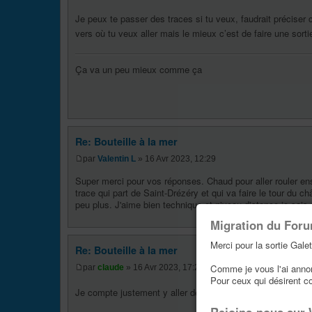
Je peux te passer des traces si tu veux, faudrait préciser
vers où tu veux aller mais le mieux c’est de faire une sorti
Ça va un peu mieux comme ça
Re: Bouteille à la mer
par
Valentin L
» 16 Avr 2023, 12:29
Super merci pour vos réponses. Chaud pour aller rouler e
trace qui part de Saint-Drézéry et qui va faire le tour du 
peu plus. J'aime bien technique et niveau distance je sais
Migration du For
Merci pour la sortie Galet
Re: Bouteille à la mer
Comme je vous l'ai annonc
par
claude
» 16 Avr 2023, 17:21
Pour ceux qui désirent c
Je compte justement y aller demain après le boulot, si t’es