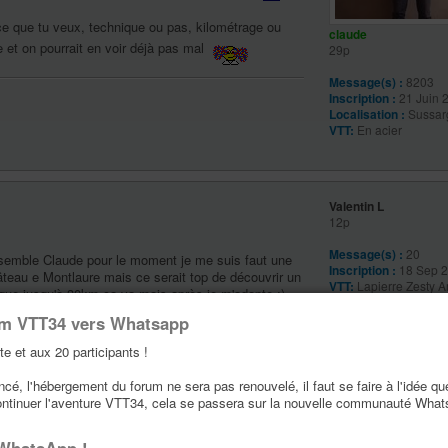
 ce que tu veux, technique ou pas, kilométrage ou
claude
e et on pourrait en voir déjà pas mal
29p
Message(s) :
8203
Inscription :
21 Juin 
Localisation :
Sussar
VTT:
En acier
Valentin L
12p
Message(s) :
20
nsemble Claude pour le moment je me suis faut une
Inscription :
18 Sep 2
château e Montlaure mais ce serait top de découvrir un
VTT:
Lapierre Zesty 
 que jusqu'à 30km ça va mais après je m'adapte ;)
um VTT34 vers Whatsapp
te et aux 20 participants !
é, l'hébergement du forum ne sera pas renouvelé, il faut se faire à l'idée qu
ontinuer l'aventure VTT34, cela se passera sur la nouvelle communauté Wha
 dispo ça peut se faire