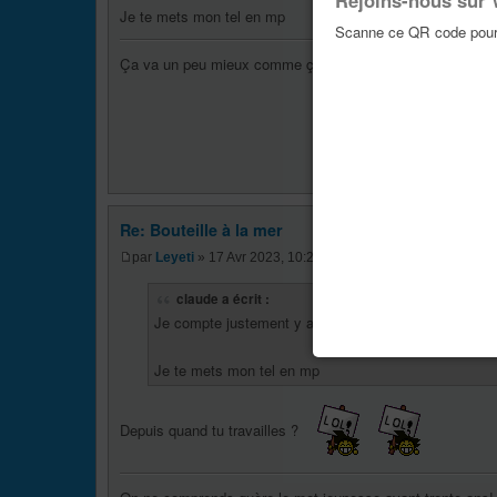
Rejoins-nous sur
Je te mets mon tel en mp
Scanne ce QR code pour 
Ça va un peu mieux comme ça
Re: Bouteille à la mer
par
Leyeti
» 17 Avr 2023, 10:22
claude a écrit :
Je compte justement y aller demain après le boulot, s
Je te mets mon tel en mp
Depuis quand tu travailles ?