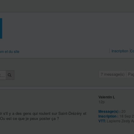
Inscription
Co
um et du site
7 message(s)
Pa
Valentin L
12p
Message(s) :
20
ir s'il y a des gens qui roulent sur Saint-Drézéry et
Inscription :
18 Sep 2
 Ou est ce que je peux poster ça ?
VTT:
Lapierre Zesty 