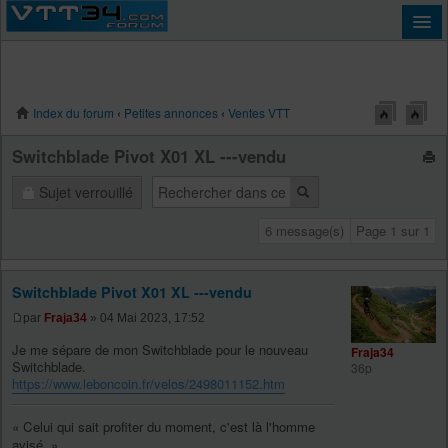
Index du forum
‹
Petites annonces
‹
Ventes VTT
Connexion
Switchblade Pivot X01 XL ---vendu
Sujet verrouillé
6 message(s)
Page
1
sur
1
Switchblade Pivot X01 XL ---vendu
par
Fraja34
» 04 Mai 2023, 17:52
Je me sépare de mon Switchblade pour le nouveau
Fraja34
Switchblade.
36p
https://www.leboncoin.fr/velos/2498011152.htm
« Celui qui sait profiter du moment, c'est là l'homme
avisé. »