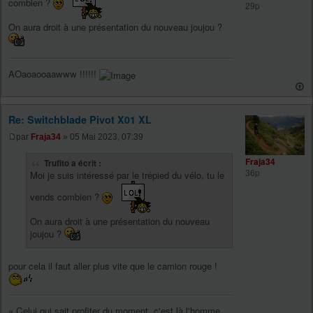
combien ?
29p
On aura droit à une présentation du nouveau joujou ?
AOaoaooaawww !!!!!!
Re: Switchblade Pivot X01 XL
par
Fraja34
» 05 Mai 2023, 07:39
Fraja34
Trufito a écrit :
36p
Moi je suis intéressé par le trépied du vélo, tu le
vends combien ?
On aura droit à une présentation du nouveau
joujou ?
pour cela il faut aller plus vite que le camion rouge !
« Celui qui sait profiter du moment, c'est là l'homme