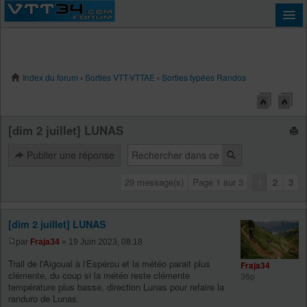
Index du forum
‹
Sorties VTT-VTTAE
‹
Sorties typées Randos
Connexion
[dim 2 juillet] LUNAS
Publier une réponse
29 message(s)
Page
1
sur
3
1
2
3
[dim 2 juillet] LUNAS
par
Fraja34
» 19 Juin 2023, 08:18
Trail de l'Aigoual à l'Espérou et la météo parait plus
Fraja34
clémente, du coup si la météo reste clémente
36p
température plus basse, direction Lunas pour refaire la
randuro de Lunas.