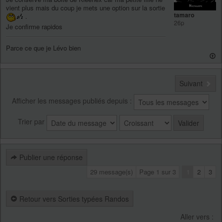
vient plus mais du coup je mets une option sur la sortie
tamaro
.
26p
Je confirme rapidos
Parce ce que je Lévo bien
Suivant
Afficher les messages publiés depuis :
Trier par
Publier une réponse
29 message(s)
Page
1
sur
3
1
2
3
Retour vers Sorties typées Randos
Aller vers :