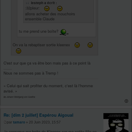
lesteph a écrit :
:32pleur:
allons acheter des mouchoirs
ensemble Claude
tu me prend une boîte?
On va la rebaptiser sortie kleenex
C'est sur que ça va être bon mais pas à ce point là
.......
Nous ne sommes pas à Tremp !
« Celui qui sait profiter du moment, c'est là l'homme
avisé. »
de Johann Wolfgang von Goethe
Re: [dim 2 juillet] Espérou Aigoual
par
tamaro
» 20 Juin 2023, 15:57
Je conserve ma boite de Kleenex car ma petite fille ne