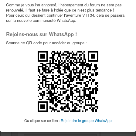
Comme je vous l'ai annoncé, l'hébergement du forum ne sera pas
renouvelé, il faut se faire à l'idée que ce n'est plus tendance !
tamaro a écrit :
Pour ceux qui désirent continuer l'aventure VTT34, cela se passera
sur la nouvelle communauté WhatsApp.
lesteph a écrit :
:32pleur:
lesteph
allons acheter des mouchoirs ensemble
20p
Rejoins-nous sur WhatsApp !
Claude
Scanne ce QR code pour accéder au groupe :
tu me prend une boîte?
On va la rebaptiser sortie kleenex
C'est mieux le chaud
Re: [dim 2 juillet] Espérou Aigoual
par
Fraja34
» 20 Juin 2023, 07:59
Fraja34
Ou clique sur ce lien :
Rejoindre le groupe WhatsApp
lesteph a écrit :
36p
tamaro a écrit :