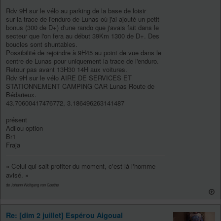
Rdv 9H sur le vélo au parking de la base de loisir
sur la trace de l'enduro de Lunas où j'ai ajouté un petit
bonus (300 de D+) d'une rando que j'avais fait dans le
secteur que l'on fera au début 39Km 1300 de D+. Des
boucles sont shuntables.
Possibilité de rejoindre à 9H45 au point de vue dans le
centre de Lunas pour uniquement la trace de l'enduro.
Retour pas avant 13H30 14H aux voitures.
Rdv 9H sur le vélo AIRE DE SERVICES ET
STATIONNEMENT CAMPING CAR Lunas Route de
Bédarieux.
43.70600417476772, 3.186496263141487
présent
Adilou option
Br1
Fraja
« Celui qui sait profiter du moment, c'est là l'homme
avisé. »
de Johann Wolfgang von Goethe
Re: [dim 2 juillet] Espérou Aigoual