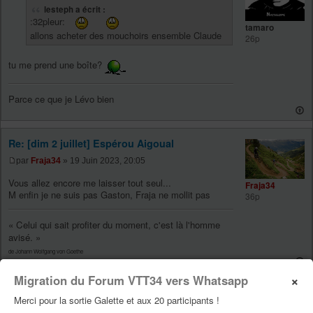
lesteph a écrit :
:32pleur:
tamaro
allons acheter des mouchoirs ensemble Claude
26p
tu me prend une boîte?
Parce ce que je Lévo bien
Re: [dim 2 juillet] Espérou Aigoual
par
Fraja34
» 19 Juin 2023, 20:05
Vous allez encore me laisser tout seul...
Fraja34
M enfin je ne suis pas Gaston, Fraja ne mollit pas
36p
« Celui qui sait profiter du moment, c'est là l'homme
avisé. »
de Johann Wolfgang von Goethe
×
Migration du Forum VTT34 vers Whatsapp
Re: [dim 2 juillet] Espérou Aigoual
Merci pour la sortie Galette et aux 20 participants !
par
lesteph
» 20 Juin 2023, 07:35