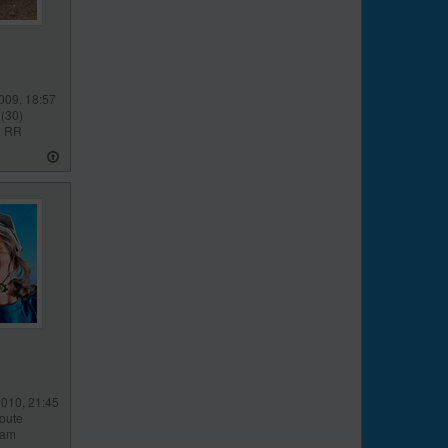
009, 18:57
(30)
l RR
2010, 21:45
route
eam