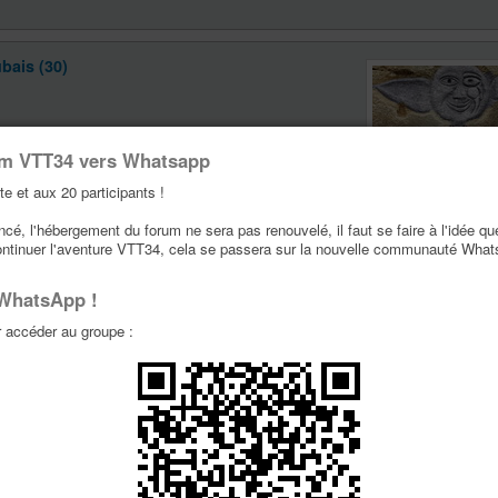
bais (30)
um VTT34 vers Whatsapp
te et aux 20 participants !
Trufito
é, l'hébergement du forum ne sera pas renouvelé, il faut se faire à l'idée qu
29p
ontinuer l'aventure VTT34, cela se passera sur la nouvelle communauté Wha
Message(s) :
12165
Inscription :
03 Avr 2
 WhatsApp !
Localisation :
Bar Le 
Melgueil
accéder au groupe :
VTT:
Stump 6fattie & 
bais (30)
inute, je serai là