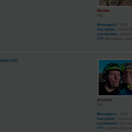
Nicolas
36p
Message(s) :
2493
Inscription :
19 Fév 2
Localisation :
Aubais 
VTT:
Mondraker Leve
bais (30)
ghislaine
24p
Message(s) :
1836
Inscription :
04 Juin 
Localisation :
Sur la 
VTT:
Lapierre spicy t