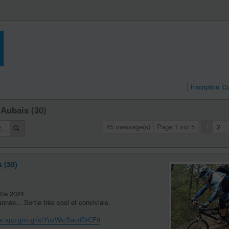
Inscription
Co
 Aubais (30)
45 message(s)
Page
1
sur
5
1
2
 (30)
ette 2024.
nnée... Sortie très cool et conviviale.
ps.app.goo.gl/stYuvWicSacdDrCF9