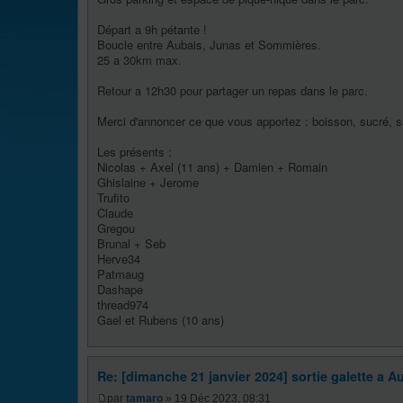
Départ a 9h pétante !
Boucle entre Aubais, Junas et Sommières.
25 a 30km max.
Retour a 12h30 pour partager un repas dans le parc.
Merci d'annoncer ce que vous apportez : boisson, sucré, sa
Les présents :
Nicolas + Axel (11 ans) + Damien + Romain
Ghislaine + Jerome
Trufito
Claude
Gregou
Brunal + Seb
Herve34
Patmaug
Dashape
thread974
Gael et Rubens (10 ans)
Re: [dimanche 21 janvier 2024] sortie galette a Au
par
tamaro
» 19 Déc 2023, 08:31