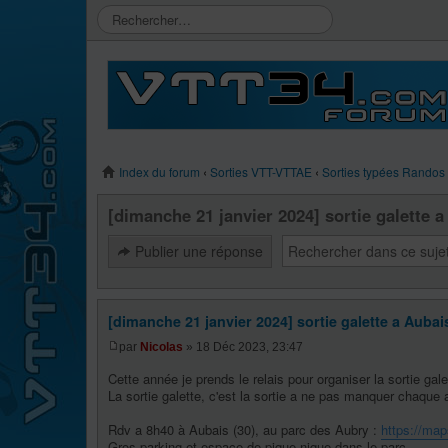
Index du forum
‹
Sorties VTT-VTTAE
‹
Sorties typées Randos
[dimanche 21 janvier 2024] sortie galette a
Publier une réponse
[dimanche 21 janvier 2024] sortie galette a Aubais
par
Nicolas
» 18 Déc 2023, 23:47
Cette année je prends le relais pour organiser la sortie gal
La sortie galette, c'est la sortie a ne pas manquer chaque a
Rdv a 8h40 à Aubais (30), au parc des Aubry :
https://ma
Gros parking et espace de pique-nique dans le parc.