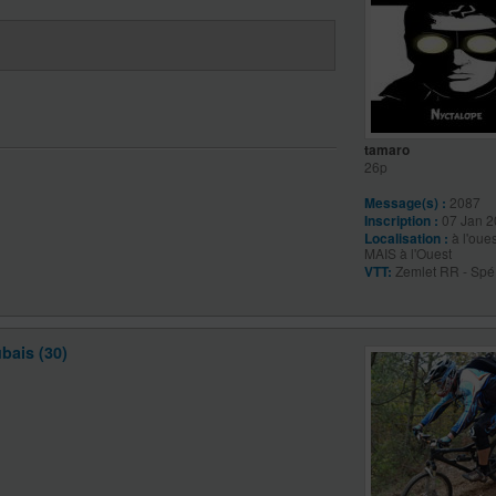
tamaro
26p
Message(s) :
2087
Inscription :
07 Jan 2
Localisation :
à l'oues
MAIS à l'Ouest
VTT:
Zemlet RR - Spé
bais (30)