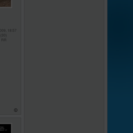
009, 18:57
(30)
l RR