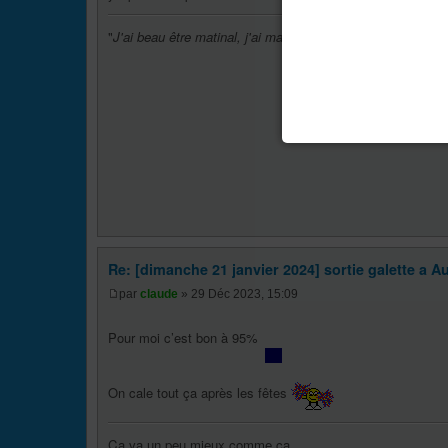
"
J'ai beau être matinal, j'ai mal !!!!!!
"
Re: [dimanche 21 janvier 2024] sortie galette a Au
par
claude
» 29 Déc 2023, 15:09
Pour moi c’est bon à 95%
On cale tout ça après les fêtes
Ça va un peu mieux comme ça