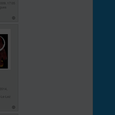
2009, 17:05
gues
2014,
-Le-Lez