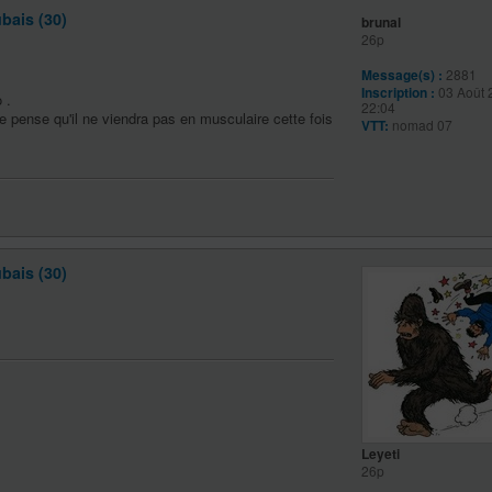
bais (30)
brunal
26p
Message(s) :
2881
Inscription :
03 Août 
 .
22:04
e pense qu'il ne viendra pas en musculaire cette fois
VTT:
nomad 07
bais (30)
Leyeti
26p