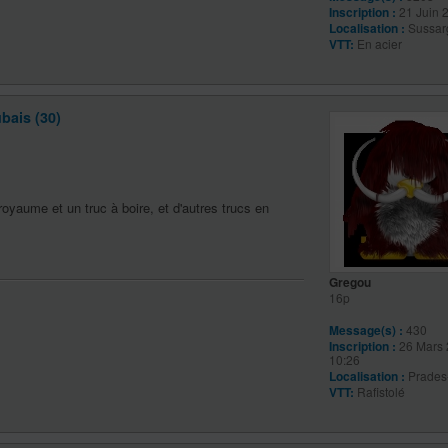
Inscription :
21 Juin 
Localisation :
Sussar
VTT:
En acier
bais (30)
yaume et un truc à boire, et d'autres trucs en
Gregou
16p
Message(s) :
430
Inscription :
26 Mars 
10:26
Localisation :
Prades
VTT:
Rafistolé