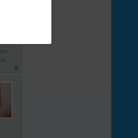
2014,
l EX