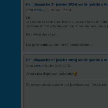
Re: [dimanche 21 janvier 2024] sortie galette a Au
par
brunal
» 31 Déc 2023, 11:54
Slt ,
Je tenterai de venir aussi bien sur , suivant forme et météo
J'y trainerai mon pote Seb comme l'année dernière , mais j
.
Du cidre et des chips ...
Les gens normaux n'ont rien d' extraordinaire ...
Re: [dimanche 21 janvier 2024] sortie galette a Au
par
Leyeti
» 01 Jan 2024, 17:43
Je suis pas dispo pour cette date
On ne comprends guère le mot jeunesse avant trente ans!