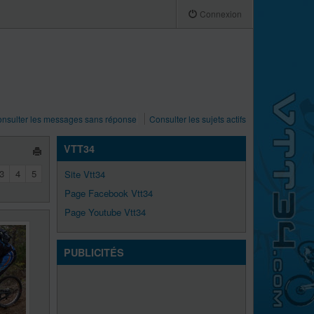
Connexion
nsulter les messages sans réponse
Consulter les sujets actifs
VTT34
3
4
5
Site Vtt34
Page Facebook Vtt34
Page Youtube Vtt34
PUBLICITÉS