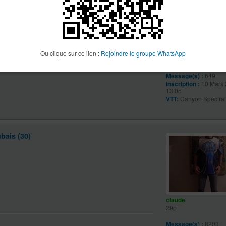
ancalagon
Ou clique sur ce lien :
Rejoindre le groupe WhatsApp
20p
Message(s) :
649
Inscription :
10 Mars 
13:05
VTT:
Canyon Spectra
bais (30)
claude
29p
Message(s) :
8203