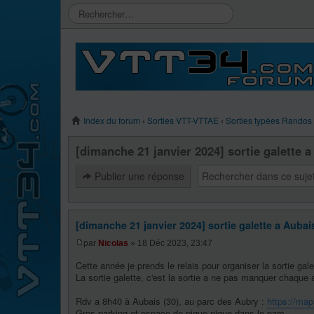
Index du forum
‹
Sorties VTT-VTTAE
‹
Sorties typées Randos
[dimanche 21 janvier 2024] sortie galette a
Publier une réponse
[dimanche 21 janvier 2024] sortie galette a Aubais
par
Nicolas
» 18 Déc 2023, 23:47
Cette année je prends le relais pour organiser la sortie gal
La sortie galette, c'est la sortie a ne pas manquer chaque a
Rdv a 8h40 à Aubais (30), au parc des Aubry :
https://ma
Gros parking et espace de pique-nique dans le parc.