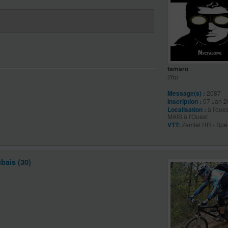
tamaro
26p
Message(s) :
2087
Inscription :
07 Jan 2
Localisation :
à l'oues
MAIS à l'Ouest
VTT:
Zemlet RR - Spé
bais (30)