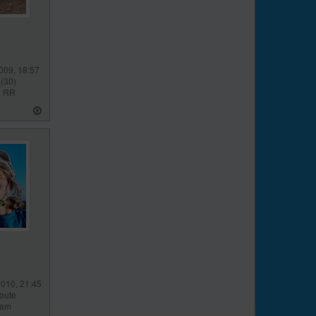
009, 18:57
(30)
l RR
2010, 21:45
route
eam