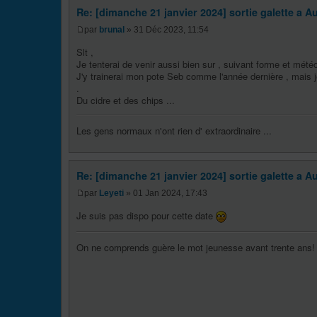
Re: [dimanche 21 janvier 2024] sortie galette a Au
par
brunal
» 31 Déc 2023, 11:54
Slt ,
Je tenterai de venir aussi bien sur , suivant forme et météo
J'y trainerai mon pote Seb comme l'année dernière , mais j
.
Du cidre et des chips ...
Les gens normaux n'ont rien d' extraordinaire ...
Re: [dimanche 21 janvier 2024] sortie galette a Au
par
Leyeti
» 01 Jan 2024, 17:43
Je suis pas dispo pour cette date
On ne comprends guère le mot jeunesse avant trente ans!