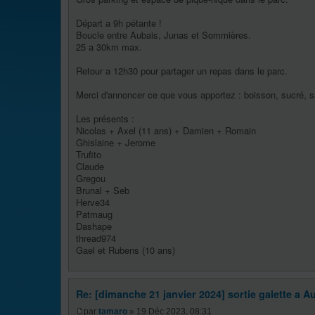
Départ a 9h pétante !
Boucle entre Aubais, Junas et Sommières.
25 a 30km max.
Retour a 12h30 pour partager un repas dans le parc.
Merci d'annoncer ce que vous apportez : boisson, sucré, sa
Les présents :
Nicolas + Axel (11 ans) + Damien + Romain
Ghislaine + Jerome
Trufito
Claude
Gregou
Brunal + Seb
Herve34
Patmaug
Dashape
thread974
Gael et Rubens (10 ans)
Re: [dimanche 21 janvier 2024] sortie galette a Au
par
tamaro
» 19 Déc 2023, 08:31