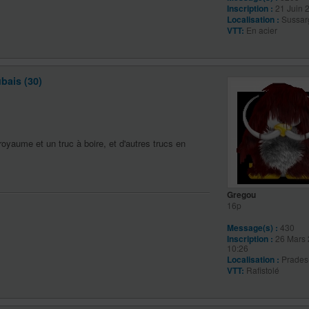
Inscription :
21 Juin 
Localisation :
Sussar
VTT:
En acier
bais (30)
yaume et un truc à boire, et d'autres trucs en
Gregou
16p
Message(s) :
430
Inscription :
26 Mars 
10:26
Localisation :
Prades
VTT:
Rafistolé