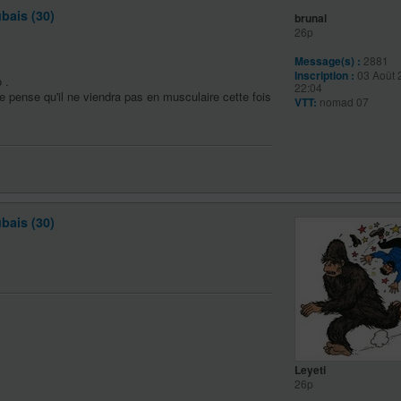
bais (30)
brunal
26p
Message(s) :
2881
Inscription :
03 Août 
 .
22:04
e pense qu'il ne viendra pas en musculaire cette fois
VTT:
nomad 07
bais (30)
Leyeti
26p