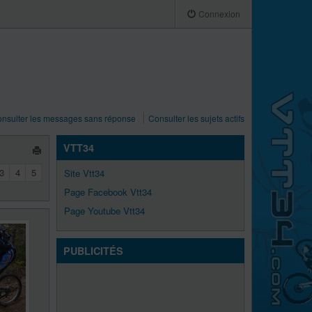
Connexion
nsulter les messages sans réponse
Consulter les sujets actifs
VTT34
3
4
5
Site Vtt34
Page Facebook Vtt34
Page Youtube Vtt34
PUBLICITÉS