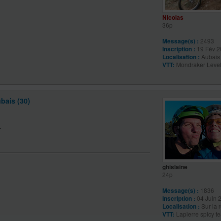
Nicolas
36p
Message(s) :
2493
Inscription :
19 Fév 2
Localisation :
Aubais 
VTT:
Mondraker Leve
bais (30)
ghislaine
24p
Message(s) :
1836
Inscription :
04 Juin 
Localisation :
Sur la 
VTT:
Lapierre spicy t