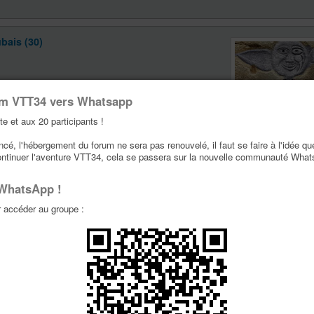
bais (30)
um VTT34 vers Whatsapp
te et aux 20 participants !
Trufito
é, l'hébergement du forum ne sera pas renouvelé, il faut se faire à l'idée qu
29p
ontinuer l'aventure VTT34, cela se passera sur la nouvelle communauté Wha
Message(s) :
12165
Inscription :
03 Avr 2
 WhatsApp !
Localisation :
Bar Le 
Melgueil
accéder au groupe :
VTT:
Stump 6fattie & 
bais (30)
inute, je serai là