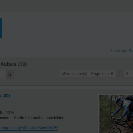
Inscription
Co
 Aubais (30)
45 message(s)
Page
1
sur
5
1
2
 (30)
ette 2024.
nnée... Sortie très cool et conviviale.
ps.app.goo.gl/stYuvWicSacdDrCF9