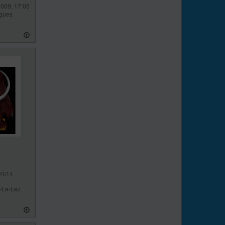
2009, 17:05
gues
2014,
-Le-Lez