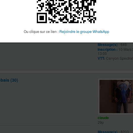
ancalagon
Ou clique sur ce lien :
Rejoindre le groupe WhatsApp
20p
Message(s) :
649
Inscription :
10 Mars 
13:05
VTT:
Canyon Spectra
bais (30)
claude
29p
Message(s) :
8203