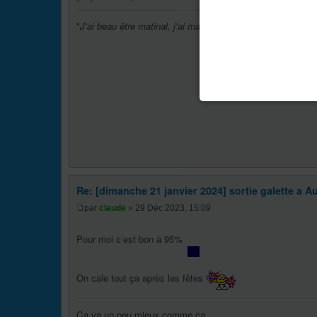
"
J'ai beau être matinal, j'ai mal !!!!!!
"
Re: [dimanche 21 janvier 2024] sortie galette a Au
par
claude
» 29 Déc 2023, 15:09
Pour moi c’est bon à 95%
On cale tout ça après les fêtes
Ça va un peu mieux comme ça