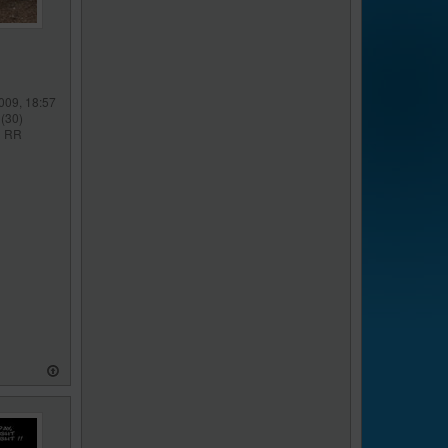
009, 18:57
(30)
l RR