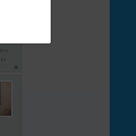
2014,
l EX